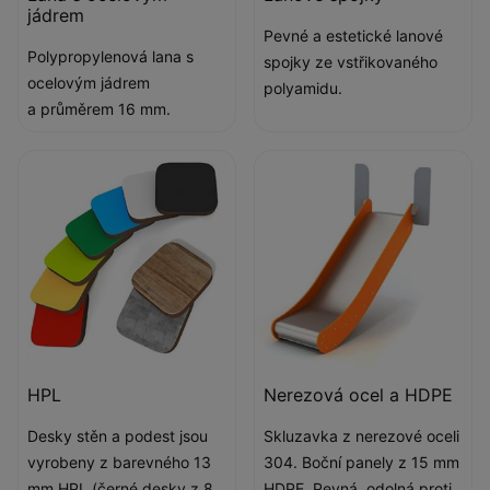
jádrem
Pevné a estetické lanové
Polypropylenová lana s
spojky ze vstřikovaného
ocelovým jádrem
polyamidu.
a průměrem 16 mm.
HPL
Nerezová ocel a HDPE
Desky stěn a podest jsou
Skluzavka z nerezové oceli
vyrobeny z barevného 13
304. Boční panely z 15 mm
mm HPL (černé desky z 8
HDPE. Pevná, odolná proti