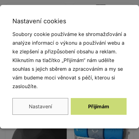
Nastavení cookies
Soubory cookie používáme ke shromažďování a
analýze informací o výkonu a používání webu a
ke zlepšení a přizpůsobení obsahu a reklam.
Kliknutím na tlačítko „Přijímám“ nám udělíte
souhlas s jejich sběrem a zpracováním a my se
Deskové a lanové
Lanové koncovky
spojky
vám budeme moci věnovat s péčí, kterou si
Koncovky lana z odolné
zasloužíte.
Deskové a lanové spojky
slitiny hliníku.
ze vstřikovaného
polyamidu.
Nastavení
Přijímám