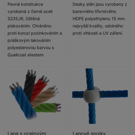
Pevná konstrukce
Desky stěn jsou vyrobeny z
vyrobená z černé oceli
barevného třívrstvého
S235JR, čištěná
HDPE polyethylenu 15 mm
pískováním. Chráněno
nejvyšší kvality, odolného
proti korozi pozinkováním a
proti vlhkosti a UV záření.
práškovým lakováním
polyesterovou barvou s
Qualicoat atestem.
Lana s ocelovým
Lanové spojky