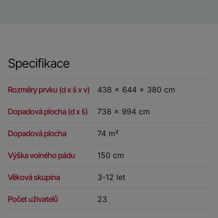
Specifikace
Rozměry prvku (d x š x v)
438 x 644 x 380 cm
Dopadová plocha (d x š)
738 x 994 cm
Dopadová plocha
74 m²
Výška volného pádu
150 cm
Věková skupina
3-12 let
Počet uživatelů
23