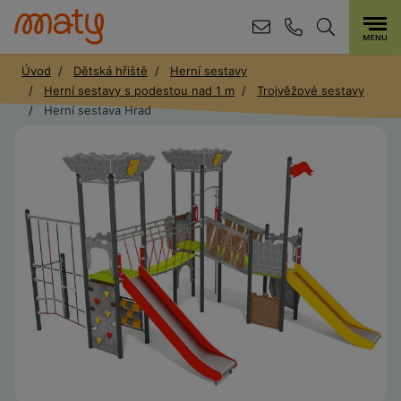
Úvod
Dětská hřiště
Herní sestavy
Herní sestavy s podestou nad 1 m
Trojvěžové sestavy
Herní sestava Hrad