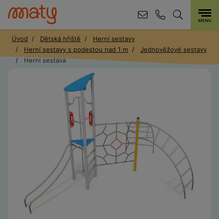
Úvod
Dětská hřiště
Herní sestavy
Herní sestavy s podestou nad 1 m
Jednověžové sestavy
Herní sestava