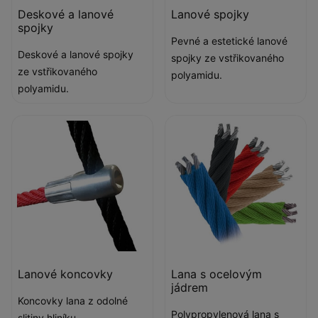
Deskové a lanové
Lanové spojky
spojky
Pevné a estetické lanové
Deskové a lanové spojky
spojky ze vstřikovaného
ze vstřikovaného
polyamidu.
polyamidu.
Lanové koncovky
Lana s ocelovým
jádrem
Koncovky lana z odolné
Polypropylenová lana s
slitiny hliníku.