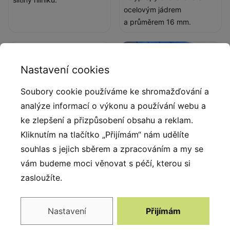
ocelovým jádrem
a průměrem 16 mm.
Nastavení cookies
Soubory cookie používáme ke shromažďování a
analýze informací o výkonu a používání webu a
ke zlepšení a přizpůsobení obsahu a reklam.
Kliknutím na tlačítko „Přijímám“ nám udělíte
souhlas s jejich sběrem a zpracováním a my se
Ocel
HPL 13 mm modrá
vám budeme moci věnovat s péčí, kterou si
Pevná konstrukce z
Protiskluzová modrá 13 mm
zasloužíte.
nerezové oceli, odolná vůči
HPL deska. Série ACTIVE
povětrnostním vlivům.
Nastavení
Přijímám