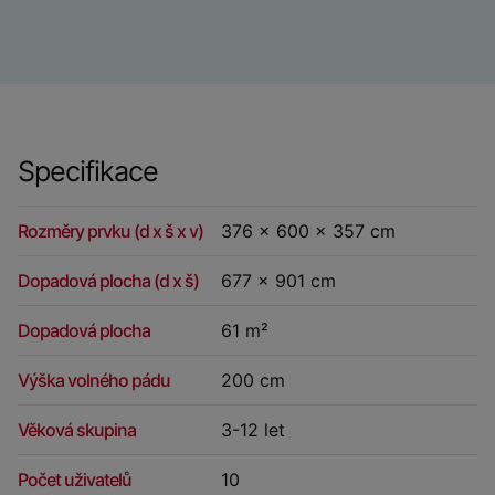
Specifikace
Rozměry prvku (d x š x v)
376 x 600 x 357 cm
Dopadová plocha (d x š)
677 x 901 cm
Dopadová plocha
61 m²
Výška volného pádu
200 cm
Věková skupina
3-12 let
Počet uživatelů
10