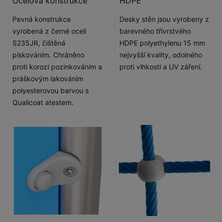
Ocelová konstrukce
HDPE
Pevná konstrukce
Desky stěn jsou vyrobeny z
vyrobená z černé oceli
barevného třívrstvého
S235JR, čištěná
HDPE polyethylenu 15 mm
pískováním. Chráněno
nejvyšší kvality, odolného
proti korozi pozinkováním a
proti vlhkosti a UV záření.
práškovým lakováním
polyesterovou barvou s
Qualicoat atestem.