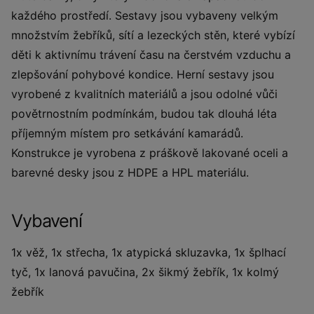
každého prostředí. Sestavy jsou vybaveny velkým
množstvím žebříků, sítí a lezeckých stěn, které vybízí
děti k aktivnímu trávení času na čerstvém vzduchu a
zlepšování pohybové kondice. Herní sestavy jsou
vyrobené z kvalitních materiálů a jsou odolné vůči
povětrnostním podmínkám, budou tak dlouhá léta
příjemným místem pro setkávání kamarádů.
Konstrukce je vyrobena z práškově lakované oceli a
barevné desky jsou z HDPE a HPL materiálu.
Vybavení
1x věž, 1x střecha, 1x atypická skluzavka, 1x šplhací
tyč, 1x lanová pavučina, 2x šikmý žebřík, 1x kolmý
žebřík