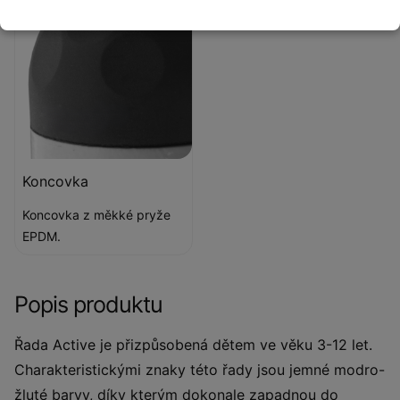
Koncovka
Koncovka z měkké pryže
EPDM.
Popis produktu
Řada Active je přizpůsobená dětem ve věku 3-12 let.
Charakteristickými znaky této řady jsou jemné modro-
žluté barvy, díky kterým dokonale zapadnou do