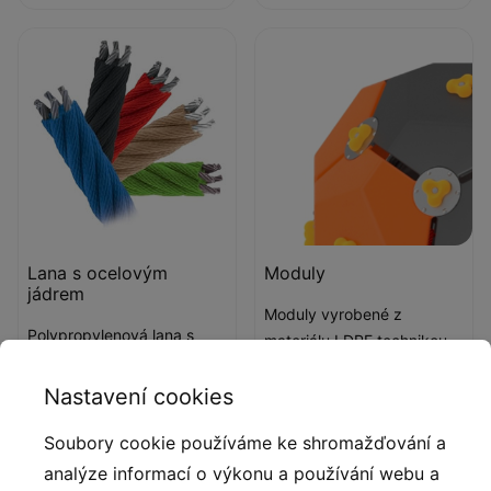
Lana s ocelovým
Moduly
jádrem
Moduly vyrobené z
Polypropylenová lana s
materiálu LDPE technikou
ocelovým jádrem
rotomouldingu.
a průměrem 16 mm.
Nastavení cookies
Soubory cookie používáme ke shromažďování a
Popis produktu
analýze informací o výkonu a používání webu a