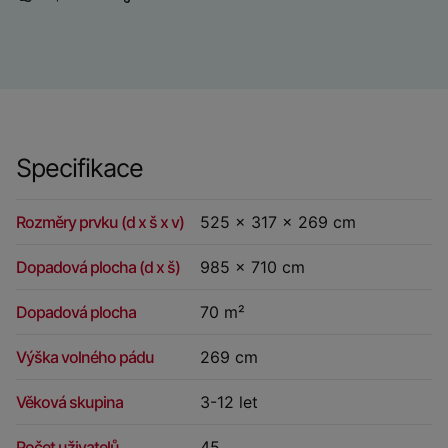
Specifikace
Rozměry prvku (d x š x v)
525 x 317 x 269 cm
Dopadová plocha (d x š)
985 x 710 cm
Dopadová plocha
70 m²
Výška volného pádu
269 cm
Věková skupina
3-12 let
Počet uživatelů
45