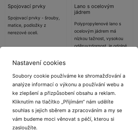
Spojovací prvky
Lano s ocelovým
jádrem
Spojovací prvky - šrouby,
Polypropylenové lano s
matice, podložky z
ocelovým jádrem má
nerezové oceli.
nízkou tažnost, vysokou
oděruvzdornost, je odolné
vůči UV záření a
chemikáliím.
Nastavení cookies
Soubory cookie používáme ke shromažďování a
Popis produktu
analýze informací o výkonu a používání webu a
ke zlepšení a přizpůsobení obsahu a reklam.
Pohyblivá konstrukce vytváří nestabilní povrch, který
Kliknutím na tlačítko „Přijímám“ nám udělíte
při přechodu nutí děti aktivně zapojovat rovnováhu,
souhlas s jejich sběrem a zpracováním a my se
koordinaci a stabilitu těla. Prvek podporuje rozvoj
vám budeme moci věnovat s péčí, kterou si
motoriky a zároveň nabízí zábavnou výzvu při
zasloužíte.
překonávání překážky. Most je vyroben z pozinkované