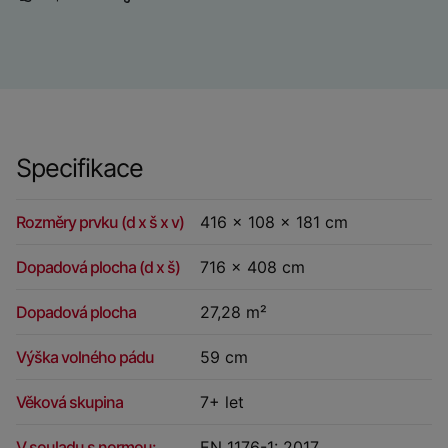
Specifikace
Rozměry prvku (d x š x v)
416 x 108 x 181 cm
Dopadová plocha (d x š)
716 x 408 cm
Dopadová plocha
27,28 m²
Výška volného pádu
59 cm
Věková skupina
7+ let
V souladu s normou:
EN 1176-1: 2017