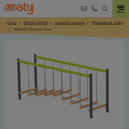
Úvod
Dětská hřiště
Lezecké sestavy
Překážkové dráhy
Balanční lanový most