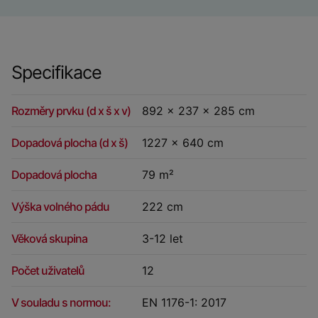
Specifikace
Rozměry prvku (d x š x v)
892 x 237 x 285 cm
Dopadová plocha (d x š)
1227 x 640 cm
Dopadová plocha
79 m²
Výška volného pádu
222 cm
Věková skupina
3-12 let
Počet uživatelů
12
V souladu s normou:
EN 1176-1: 2017