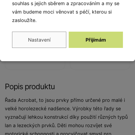
souhlas s jejich sběrem a zpracováním a my se
vám budeme moci věnovat s péčí, kterou si
zasloužíte.
Žebřík
Spoje řetězů
Žebřík z
Inovativní systém spojů
Nastavení
Přijímám
polypropylenového lana o
řetězů z nerezové oceli se
průměru 16 mm s ocelovým
sloupky.
jádrem.
Popis produktu
​Řada Acrobat, to jsou prvky přímo určené pro malé i
velké horolezecké nadšence. Výrobky této řady se
vyznačují lehkou konstrukcí díky použití různých typů
lan a lezeckých prvků. Děti mohou rozvíjet své
motorické schopnosti a procvičovat smysl pro