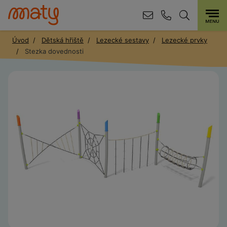
Úvod
Dětská hřiště
Lezecké sestavy
Lezecké prvky
Stezka dovednosti