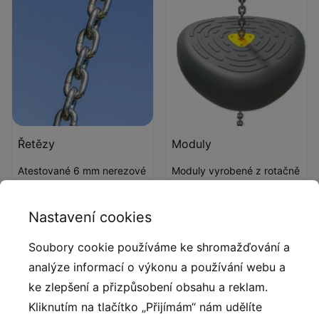
Řetězy
Moduly
Atestované 6 mm nerezové
Moduly vyrobené z rotačně
ocelové řetězy.
lisovaného polyethylenu.
Nastavení cookies
Soubory cookie používáme ke shromažďování a
analýze informací o výkonu a používání webu a
ke zlepšení a přizpůsobení obsahu a reklam.
Kliknutím na tlačítko „Přijímám“ nám udělíte