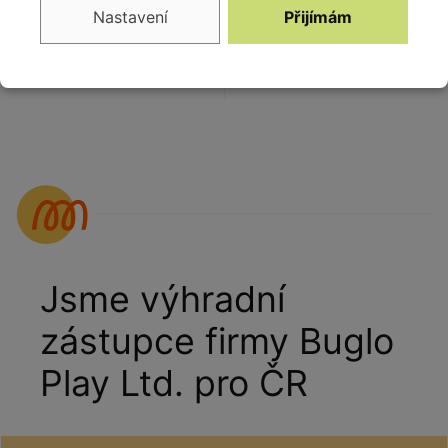
Nastavení
Přijímám
Pryžový obrubník
Pryžový obrubník
antracit CK-OB-
CK-OB-
251110131
254600xxx
Jsme výhradní
zástupce firmy Buglo
Play Ltd. pro ČR