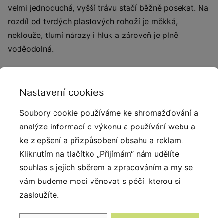
velmi jednoduchá, vyšší trávu stačí běžně posekat. Na
rozdíl od tvrdých plastových rohoží je měkká,
neklouže, tlumí nárazy i hluk a zároveň je plně
voděodolná.
Nastavení cookies
Alternativy
Soubory cookie používáme ke shromažďování a
analýze informací o výkonu a používání webu a
ke zlepšení a přizpůsobení obsahu a reklam.
Kliknutím na tlačítko „Přijímám“ nám udělíte
souhlas s jejich sběrem a zpracováním a my se
vám budeme moci věnovat s péčí, kterou si
zasloužíte.