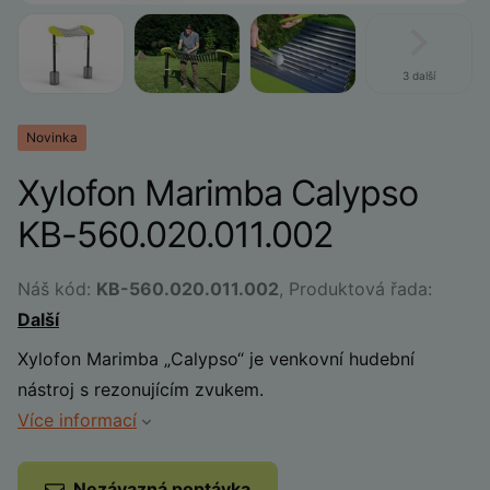
3 další
Novinka
Xylofon Marimba Calypso
KB-560.020.011.002
Náš kód:
KB-560.020.011.002
, Produktová řada:
Další
Xylofon Marimba „Calypso“ je venkovní hudební
nástroj s rezonujícím zvukem.
Více informací
Nezávazná poptávka