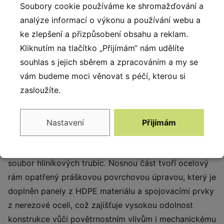
Soubory cookie používáme ke shromažďování a
Popis produktu
analýze informací o výkonu a používání webu a
ke zlepšení a přizpůsobení obsahu a reklam.
Xylofon Marimba ‘Calypso’ je hudební nástroj ze
Kliknutím na tlačítko „Přijímám“ nám udělíte
skupiny idiofonů se dvěma zrcadlově stejnými
souhlas s jejich sběrem a zpracováním a my se
stupnicemi. Tvoří ji sada kovových trubic, které
vám budeme moci věnovat s péčí, kterou si
rezonují jemným zvukem s bohatým obsahem
zasloužíte.
harmonických tónů. Na xylofon mohou hrát současně
dvě osoby. Nástroj skvěle ladí s dalšími hudebním
nástroji. Technika hry je velmi jednoduchá a intuitivní.
Nastavení
Přijímám
Stačí pouze aplikovat údery paličkami do prostředních
částí trubic v libovolném rytmu. Základem nástroje je
soubor hliníkových trubic. Nosnou část tvoří ocelový
rám opatřený práškovou povrchovou úpravou, který je
doplněn panely z HDPE materiálu a spojovacími prvky
z nerezové oceli, což zajišťuje vysokou odolnost
konstrukce vůči povětrnostním vlivům i mechanickému