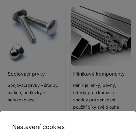
Spojovací prvky
Hliníkové komponenty
Spojovací prvky - šrouby,
Hliník je lehký, pevný,
matice, podložky z
odolný proti korozi a
nerezové oceli.
vhodný pro venkovní
použití díky své dlouhé
životnosti a minimální
údržbě.
Nastavení cookies