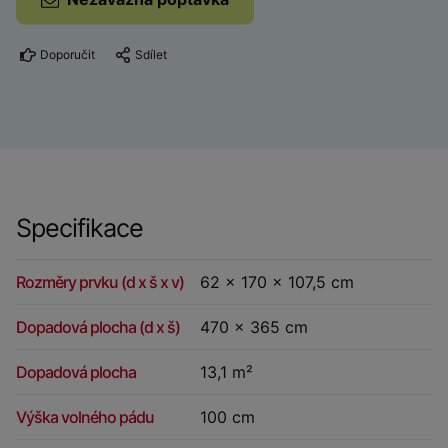
Doporučit
Sdílet
Specifikace
Rozměry prvku (d x š x v)
62 x 170 x 107,5 cm
Dopadová plocha (d x š)
470 x 365 cm
Dopadová plocha
13,1 m²
Výška volného pádu
100 cm