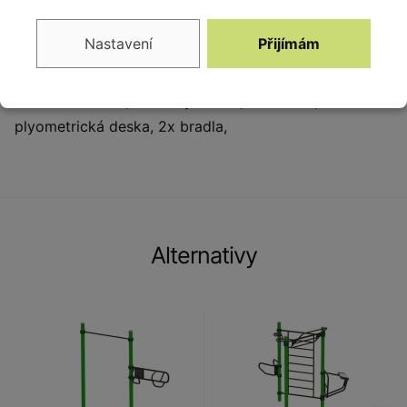
Vybavení
Nastavení
Přijímám
1x víceúchopová hrazda, 1x lavice sed-leh, 1x
vertikální žebřík, 1x šikmý žebřík, 1x hrazda, 1x
plyometrická deska, 2x bradla,
Alternativy