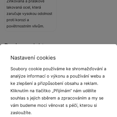
Zinkovaná a práškově
lakovaná ocel, která
zaručuje vysokou odolnost
proti korozi a
povětrnostním vlivům.
Popis produktu
Nastavení cookies
Multifunkční tréninkový prvek navržený pro venkovní
cvičení s vlastním tělem, vhodný pro veřejné workout
Soubory cookie používáme ke shromažďování a
parky a fit zóny, městské parky, školy, sportoviště,
analýze informací o výkonu a používání webu a
komunitní a rekreační prostory. Prvek je odolný vůči
ke zlepšení a přizpůsobení obsahu a reklam.
povětrnostním vlivům a splňuje evropské
Kliknutím na tlačítko „Přijímám“ nám udělíte
bezpečnostní normy. Použitý materiál je odolný vůči
souhlas s jejich sběrem a zpracováním a my se
vlhkosti, slunečnímu záření a opotřebení, což snižuje
vám budeme moci věnovat s péčí, kterou si
potřebu časté údržby.
zasloužíte.