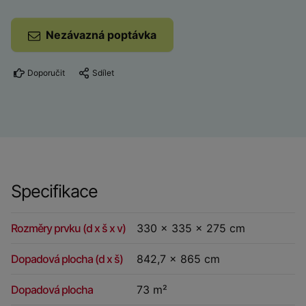
Nezávazná poptávka
Doporučit
Sdílet
Specifikace
Rozměry prvku (d x š x v)
330 x 335 x 275 cm
Dopadová plocha (d x š)
842,7 x 865 cm
Dopadová plocha
73 m²