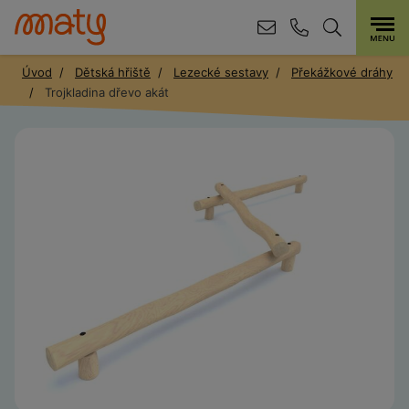
Úvod
Dětská hřiště
Lezecké sestavy
Překážkové dráhy
Trojkladina dřevo akát