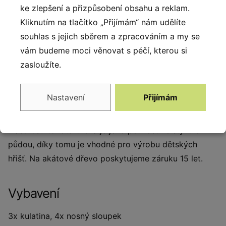
účelu. Dřevo obsahuje velké množství olejů, které jsou
ke zlepšení a přizpůsobení obsahu a reklam.
dokonalými přírodními konzervanty a chrání dřevo
Kliknutím na tlačítko „Přijímám“ nám udělíte
před hnilobnými procesy a škůdci. Díky této ochraně
souhlas s jejich sběrem a zpracováním a my se
si zachovává svůj estetický vzhled a pevnost po
vám budeme moci věnovat s péčí, kterou si
mnoho let. Dřevo je mimořádně trvanlivé a odolné vůči
zasloužíte.
povětrnostním podmínkám. Výrobky se skládají
převážně z jádrového dřeva, které je velmi odolné a
Nastavení
Přijímám
po vyschnutí se jen málo smršťuje. Díky tomu lze
dřevo instalovat bez jakéhokoli ošetření. Neobvyklou
vlastností tohoto dřeva je jeho pevnost ve styku s
půdou, díky tomu je vhodné pro výrobu dětských
hřišť. Na akátové dřevo poskytujeme záruku 15 let.
Vybavení
3x kulatina, 4x nosný sloupek