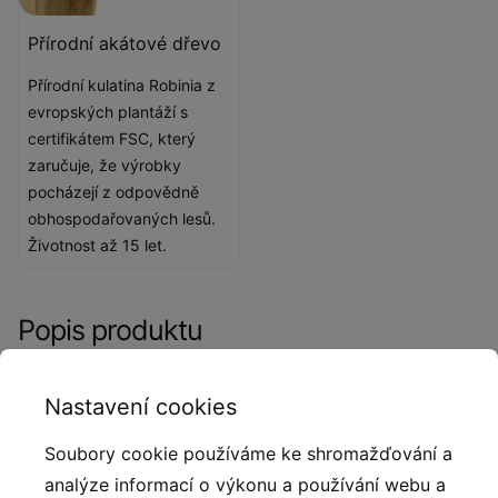
Přírodní akátové dřevo
Přírodní kulatina Robinia z
evropských plantáží s
certifikátem FSC, který
zaručuje, že výrobky
pocházejí z odpovědně
obhospodařovaných lesů.
Životnost až 15 let.
Popis produktu
Výrobky Robinia Play se vyznačují poutavým,
Nastavení cookies
elegantním a přirozeným vzhledem. Zařízení jsou
vyrobena ze speciálního druhu dřeva získaného z
Soubory cookie používáme ke shromažďování a
ekologických zdrojů a plantáží připravených k tomuto
analýze informací o výkonu a používání webu a