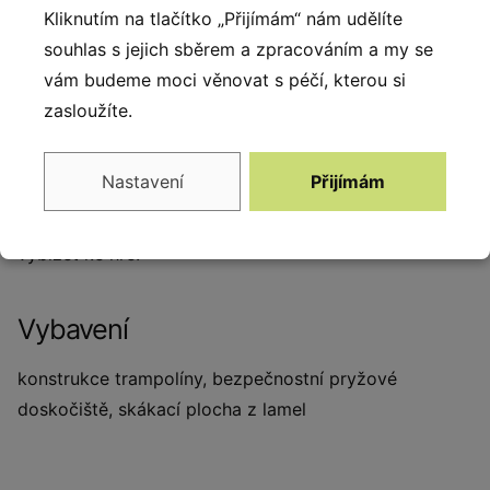
hřišť. Její instalace do země zvyšuje bezpečnost dětí,
Kliknutím na tlačítko „Přijímám“ nám udělíte
protože skákací membrána je na úrovni okolního
souhlas s jejich sběrem a zpracováním a my se
povrchu.
Membrána trampolíny je vyrobena z
vám budeme moci věnovat s péčí, kterou si
odolného plastu. Odolává povětrnostním vlivům, je
zasloužíte.
stálobarevná a díky své konstrukci se „nevytahuje“ ani
při dlouhodobém používání. Obvodová konstrukce je
Nastavení
Přijímám
potažena pryží. Trampolína
vás zaujme svým tvarem a
barvou, senzačně zapadne do krajiny a bude tak děti
vybízet ke hře.
Vybavení
konstrukce trampolíny, bezpečnostní pryžové
doskočiště, skákací plocha z lamel