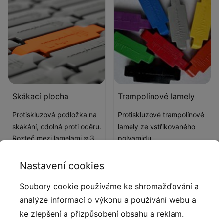
Skákací plocha
Trampolínové lamely
Protiskluzová podložka na
Protiskluzové trampolínové
skákání, odolná proti oděru.
lamely ze vstřikovaného
Rozteč mezi lamelami ≈ 3
polyamidu.
mm.
Nastavení cookies
Popis produktu
Soubory cookie používáme ke shromažďování a
analýze informací o výkonu a používání webu a
Trampolína do země je oblíbeným prvkem dětských
ke zlepšení a přizpůsobení obsahu a reklam.