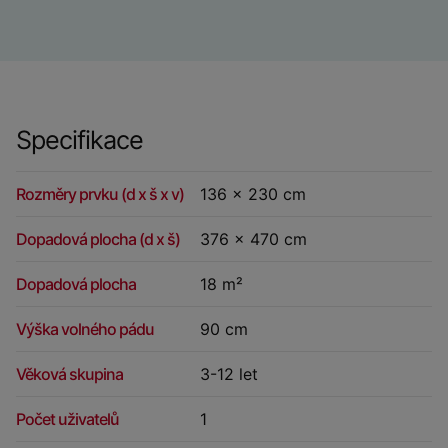
Specifikace
Rozměry prvku (d x š x v)
136 x 230 cm
Dopadová plocha (d x š)
376 x 470 cm
Dopadová plocha
18 m²
Výška volného pádu
90 cm
Věková skupina
3-12 let
Počet uživatelů
1