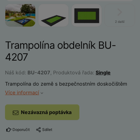
2 další
Trampolína obdelník BU-
4207
Náš kód:
BU-4207
, Produktová řada:
Single
Trampolína do země s bezpečnostním doskočištěm
Více informací
Nezávazná poptávka
Doporučit
Sdílet