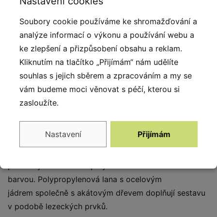
Nastavení cookies
Popis produktu
Soubory cookie používáme ke shromažďování a
analýze informací o výkonu a používání webu a
Herní sestavy Flora kombinují design inspirovaný
ke zlepšení a přizpůsobení obsahu a reklam.
přírodou s přírodními materiály. Sestavy o
bsahují
Kliknutím na tlačítko „Přijímám“ nám udělíte
prvky, které umožňují dětem zapojit se do různých
souhlas s jejich sběrem a zpracováním a my se
činností a rozvíjejí jejich představivost. U této řady
vám budeme moci věnovat s péčí, kterou si
byla použita malířská technika, která umožňuje
zasloužíte.
kombinovat dvě barvy, které se plynule prolínají. Tato
technika u
možňuje dosáhnout přirozeného efektu
Nastavení
Přijímám
slévání barev.
Konstrukce sestavy je vyrobena
z černé
oceli
, která je chráněna proti korozi pozinkováním a
práškovým lakováním polyesterovou
barvou.
Polypropylenová lana s ocelovým
jádrem
společně s akátovým dřevem doplňují sestavu
v podobě lezeckých prvků.