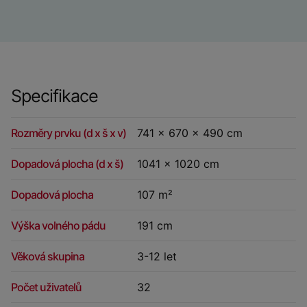
Specifikace
Rozměry prvku (d x š x v)
741 x 670 x 490 cm
Dopadová plocha (d x š)
1041 x 1020 cm
Dopadová plocha
107 m²
Výška volného pádu
191 cm
Věková skupina
3-12 let
Počet uživatelů
32