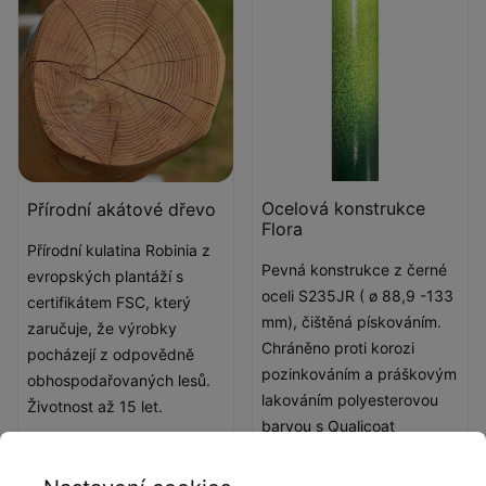
Ocelová konstrukce
Přírodní akátové dřevo
Flora
Přírodní kulatina Robinia z
Pevná konstrukce z černé
evropských plantáží s
oceli S235JR ( ø 88,9 -133
certifikátem FSC, který
mm), čištěná pískováním.
zaručuje, že výrobky
Chráněno proti korozi
pocházejí z odpovědně
pozinkováním a práškovým
obhospodařovaných lesů.
lakováním polyesterovou
Životnost až 15 let.
barvou s Qualicoat
atestem.