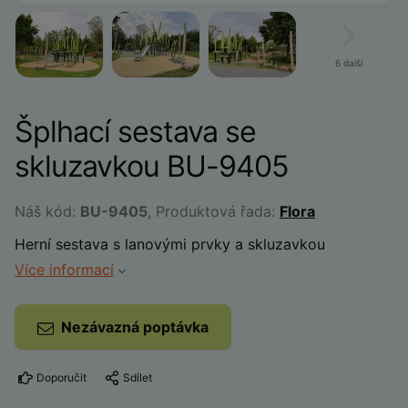
6 další
Šplhací sestava se
skluzavkou BU-9405
Náš kód:
BU-9405
, Produktová řada:
Flora
Herní sestava s lanovými prvky a skluzavkou
Více informací
Nezávazná poptávka
Doporučit
Sdílet