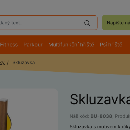
Napište n
Fitness
Parkour
Multifunkční hřiště
Psí hřiště
ky
Skluzavka
Skluzavk
Náš kód:
BU-8038
, Produ
Skluzavka s motivem kočk