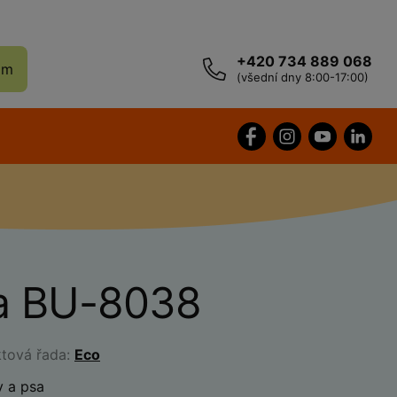
+420 734 889 068
ám
(všední dny 8:00-17:00)
a BU-8038
ktová řada:
Eco
y a psa