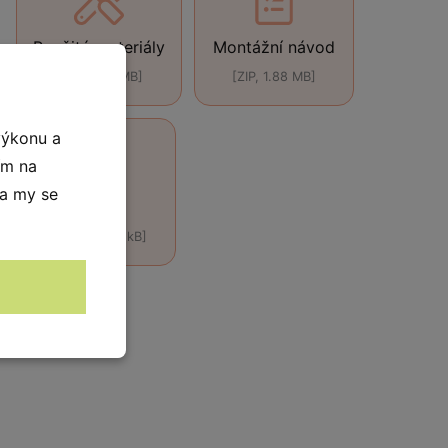
Použité materiály
Montážní návod
[ZIP, 3.49 MB]
[ZIP, 1.88 MB]
výkonu a
ím na
 a my se
DWG
[DWG, 419.0 kB]