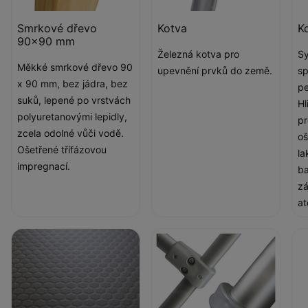
Smrkové dřevo
Kotva
K
90x90 mm
Železná kotva pro
Sy
Měkké smrkové dřevo 90
upevnění prvků do země.
sp
x 90 mm, bez jádra, bez
pe
suků, lepené po vrstvách
Hl
polyuretanovými lepidly,
pr
zcela odolné vůči vodě.
oš
Ošetřené třífázovou
la
impregnací.
ba
zá
at