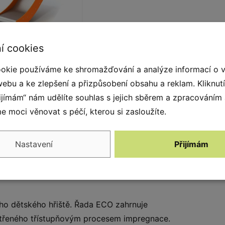
í cookies
erezová ocel a
DPE
okie používáme ke shromažďování a analýze informací o 
luzavka z nerezové
webu a ke zlepšení a přizpůsobení obsahu a reklam. Kliknut
eli 304. Boční panely z
řijímám“ nám udělíte souhlas s jejich sběrem a zpracováním
5 mm HDPE.
 moci věnovat s péčí, kterou si zasloužíte.
vná, odolná proti
hkosti i UV záření.
Nastavení
Přijímám
ho dětského hřiště. Řada ECO zahrnuje
etřeného třístupňovým procesem impregnace.