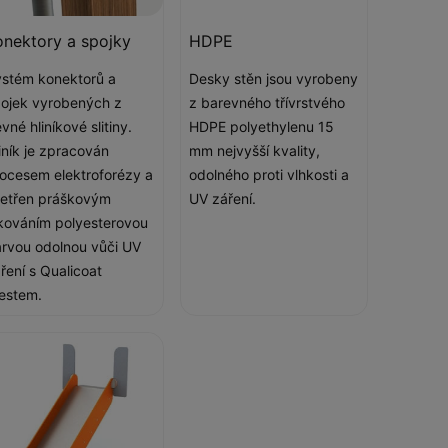
onektory a spojky
HDPE
stém konektorů a
Desky stěn jsou vyrobeny
ojek vyrobených z
z barevného třívrstvého
vné hliníkové slitiny.
HDPE polyethylenu 15
iník je zpracován
mm nejvyšší kvality,
ocesem elektroforézy a
odolného proti vlhkosti a
etřen práškovým
UV záření.
kováním polyesterovou
rvou odolnou vůči UV
ření s Qualicoat
estem.