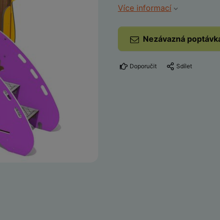
Více informací
Nezávazná poptávk
Doporučit
Sdílet