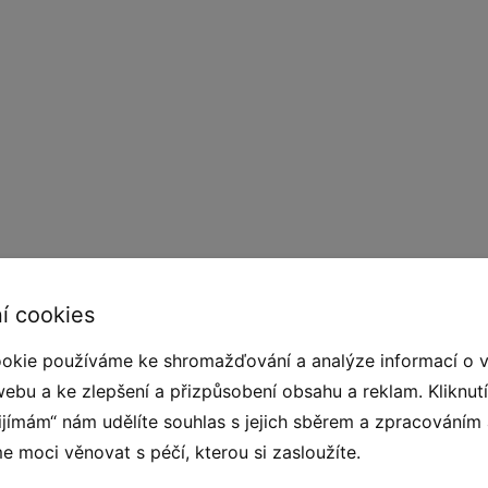
í. Zabraňuje napadání nečistot (listí, větví aj.)
í cookies
 pískoviště. Zabraňuje vstupu zvířat (psů, koček
okie používáme ke shromažďování a analýze informací o 
 pískoviště zvířecími exkrementy a s tím
webu a ke zlepšení a přizpůsobení obsahu a reklam. Kliknut
ipuluje, proto je možné pískoviště několikrát za
řijímám“ nám udělíte souhlas s jejich sběrem a zpracováním
á a odolná povětrnostním vlivům a UV záření s
 moci věnovat s péčí, kterou si zasloužíte.
arvení jsou použity zdravotně nezávadné barevné
ch komponentů - gumolano, gumolanová očka,