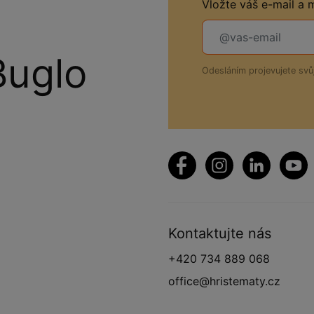
Vložte váš e-mail a
Buglo
Odesláním projevujete sv
Kontaktujte nás
+420 734 889 068
office@hristematy.cz