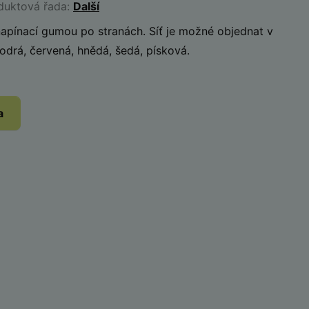
oduktová řada:
Další
 napínací gumou po stranách. Síť je možné objednat v
odrá, červená, hnědá, šedá, písková.
a