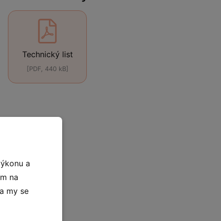
Technický list
[PDF, 440 kB]
výkonu a
ím na
 a my se