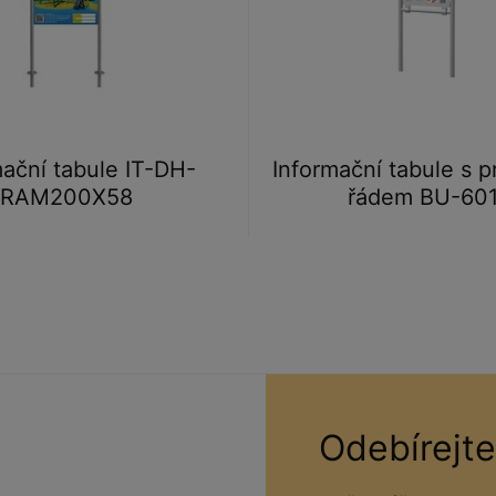
mační tabule IT-DH-
Informační tabule s 
RAM200X58
řádem BU-60
Odebírejte