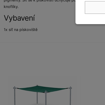
knoflíky.
Vybavení
1x síť na pískoviště