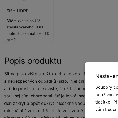
Síť z HDPE
Sítě z kvalitního UV
stabilizovaného HDPE
materiálu o hmotnosti 115
g/m2.
Popis produktu
Síť na pískoviště slouží k ochraně zdraví a bezpečnosti dět
Nastaven
a nebezpečných odpadků (sklo, injekční stříkačky aj.) do
Soubory co
aj.) do prostoru pískoviště, čímž brání před znečištěním
používání 
souvisejícími chorobami. Síť je lehká, snadno se s ní man
tlačítko „P
den zakrýt a opět odkrýt. Nesákne vodu, je mrazuvzdorn
vám budeme
minimální životností 5 let. Je zdravotně nezávadná, k b
pigmenty. Síť se k pískovišti uchycuje pomocí úchytný