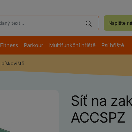
Napište n
Fitness
Parkour
Multifunkční hřiště
Psí hřiště
 pískoviště
Síť na za
ACCSPZ