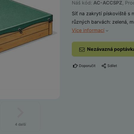
Náš kód:
AC-ACCSPZ
, Pr
Síť na zakrytí pískoviště s
různých barvách: zelená, m
Více informací
Nezávazná poptávk
Doporučit
Sdílet
4 další