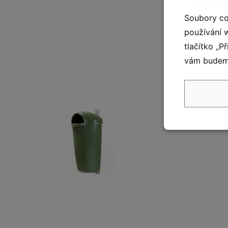
Soubory co
používání 
tlačítko „P
vám budeme