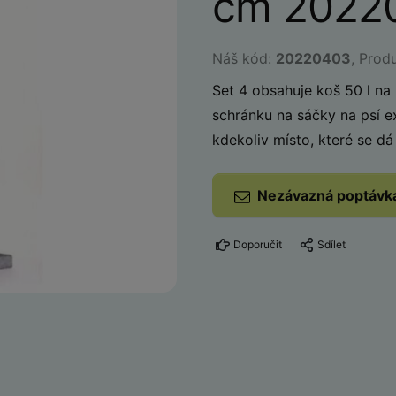
cm 2022
Náš kód:
20220403
, Prod
Set 4 obsahuje koš 50 l na
schránku na sáčky na psí e
kdekoliv místo, které se d
Nezávazná poptávk
Doporučit
Sdílet