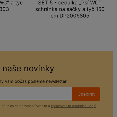
WC” a tyč
SET 5 - cedulka „Psí WC”,
803
schránka na sáčky a tyč 150
cm DP2006805
 naše novinky
 my vám občas pošleme newsletter
Odebírat
ůj souhlas se shromažďováním a
zpracováním osobních údajů
.