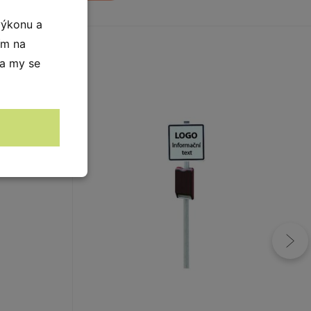
výkonu a
ím na
 a my se