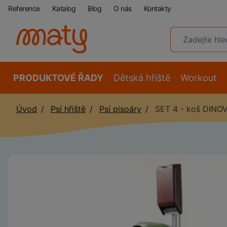
Reference
Katalog
Blog
O nás
Kontakty
PRODUKTOVÉ ŘADY
Dětská hřiště
Workout
Úvod
Psí hřiště
Psí pisoáry
SET 4 - koš DINOV