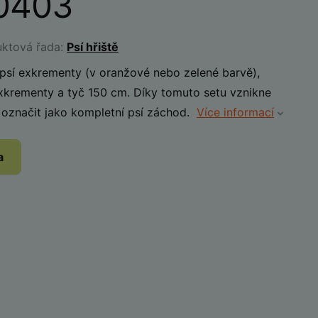
0403
uktová řada:
Psí hřiště
 psí exkrementy (v oranžové nebo zelené barvě),
xkrementy a tyč 150 cm. Díky tomuto setu vznikne
á označit jako kompletní psí záchod.
Více informací
a