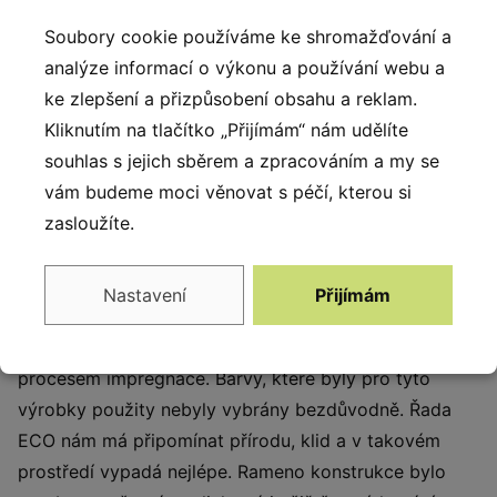
Sedátko
Kotva
Soubory cookie používáme ke shromažďování a
analýze informací o výkonu a používání webu a
Sedadla mají hliníkovou
Železná kotva pro
ke zlepšení a přizpůsobení obsahu a reklam.
konstrukci, jsou potažené
upevnění prvků do země.
měkkou EPDM pryží a
Kliknutím na tlačítko „Přijímám“ nám udělíte
zavěšené na 6 mm řetězích
souhlas s jejich sběrem a zpracováním a my se
z nerezové oceli.
vám budeme moci věnovat s péčí, kterou si
zasloužíte.
Popis produktu
Nastavení
Přijímám
Řada ECO zahrnuje herní sestavy, které jsou vyrobeny
ze smrkového dřeva, ošetřeného třístupňovým
procesem impregnace. Barvy, které byly pro tyto
výrobky použity nebyly vybrány bezdůvodně. Řada
ECO nám má připomínat přírodu, klid a v takovém
prostředí vypadá nejlépe. Rameno konstrukce bylo