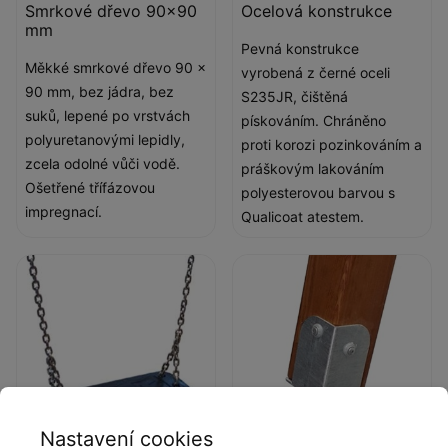
Smrkové dřevo 90x90
Ocelová konstrukce
mm
Pevná konstrukce
Měkké smrkové dřevo 90 x
vyrobená z černé oceli
90 mm, bez jádra, bez
S235JR, čištěná
suků, lepené po vrstvách
pískováním. Chráněno
polyuretanovými lepidly,
proti korozi pozinkováním a
zcela odolné vůči vodě.
práškovým lakováním
Ošetřené třífázovou
polyesterovou barvou s
impregnací.
Qualicoat atestem.
Nastavení cookies