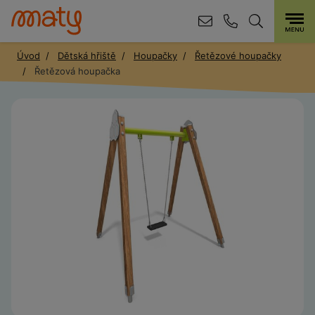
Úvod
Dětská hřiště
Houpačky
Řetězové houpačky
Řetězová houpačka