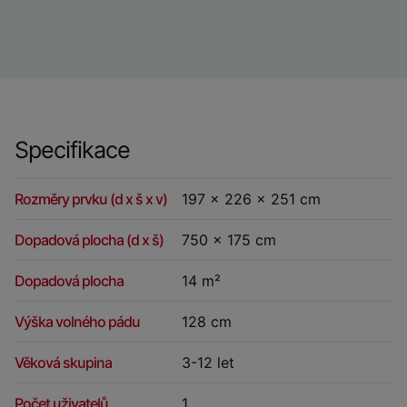
Specifikace
Rozměry prvku (d x š x v)
197 x 226 x 251 cm
Dopadová plocha (d x š)
750 x 175 cm
Dopadová plocha
14 m²
Výška volného pádu
128 cm
Věková skupina
3-12 let
Počet uživatelů
1