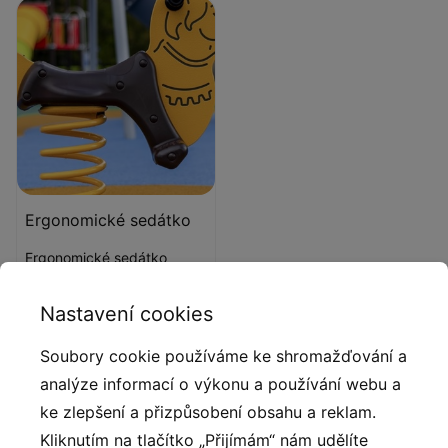
Ergonomické sedátko
Ergonomické sedátko
vyrobené vstřikováním z
lisovaného polyamidu.
Nastavení cookies
Soubory cookie používáme ke shromažďování a
Popis produktu
analýze informací o výkonu a používání webu a
ke zlepšení a přizpůsobení obsahu a reklam.
Pružinové houpadlo je nejlepším výchozím bodem pro
Kliknutím na tlačítko „Přijímám“ nám udělíte