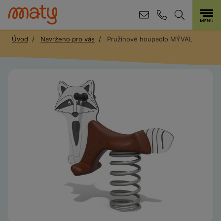
Úvod
Navrženo pro vás
Pružinové houpadlo MÝVAL