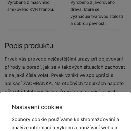
Vyrobeno z masivního
Vyrobeno z javorového
smrkového KVH hranolu.
dřeva, které se
vyznačuje tvarovou stálostí
a dobrou pevností.
Popis produktu
Prvek vás provede nejčastějšími úrazy při objevování
přírody a poradí, jak se v takových situacích zachovat
a na jaká čísla volat. Prvek vznikl ve spolupráci s
aplikací ZÁCHRANKA. Na otočných tabulkách najdete
důležitá telefonní čísla i různé typy zranění a jejich
správné ošetření. 10 otočných tabulek má velikost 15
Nastavení cookies
× 13 cm. Vyrobeno z masivního smrkového KVH
hranolu, voděodolné překližky a javorového dřeva.
Soubory cookie používáme ke shromažďování a
Prvky jsou vyrobeny z ekologicky certifikovaného
analýze informací o výkonu a používání webu a