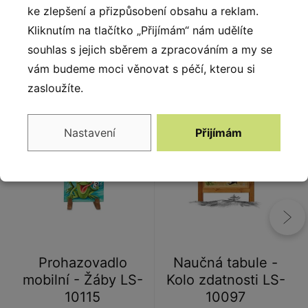
dřeva PEFC.
ke zlepšení a přizpůsobení obsahu a reklam.
Kliknutím na tlačítko „Přijímám“ nám udělíte
souhlas s jejich sběrem a zpracováním a my se
vám budeme moci věnovat s péčí, kterou si
Alternativy
zasloužíte.
Nastavení
Přijímám
Prohazovadlo
Naučná tabule -
mobilní - Žáby LS-
Kolo zdatnosti LS-
10115
10097