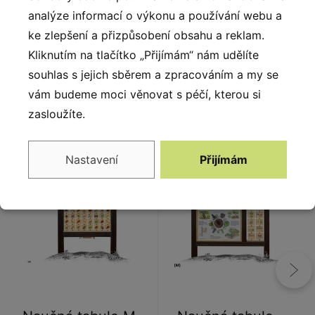
podobě. Autorem kreseb jsou čeští ilustrátoři, obrázky
analýze informací o výkonu a používání webu a
jsou chráněny autorskými právy. Prvky jsou vyrobeny
ke zlepšení a přizpůsobení obsahu a reklam.
z ekologicky certifikovaného dřeva PEFC.
Kliknutím na tlačítko „Přijímám“ nám udělíte
souhlas s jejich sběrem a zpracováním a my se
vám budeme moci věnovat s péčí, kterou si
zasloužíte.
Alternativy
Nastavení
Přijímám