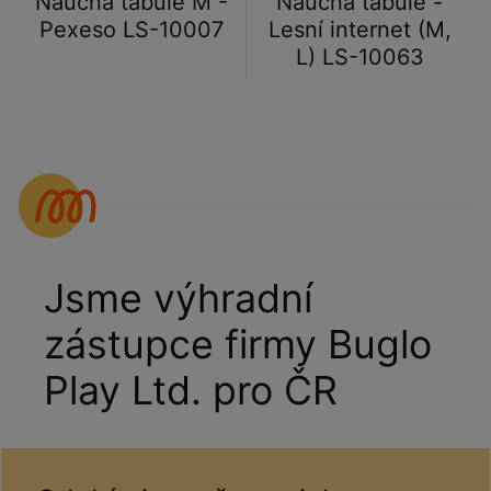
Naučná tabule M -
Naučná tabule -
Pexeso LS-10007
Lesní internet (M,
L) LS-10063
Jsme výhradní
zástupce firmy Buglo
Play Ltd. pro ČR