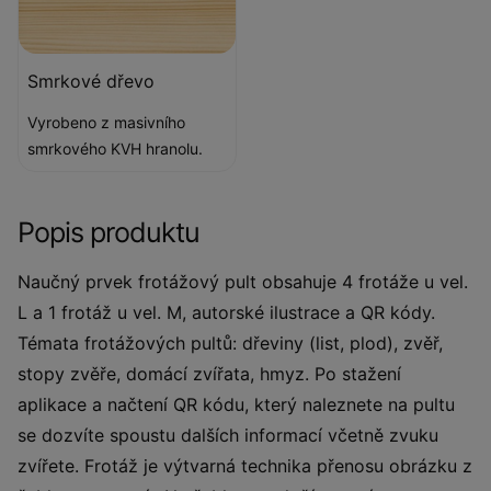
Smrkové dřevo
Vyrobeno z masivního
smrkového KVH hranolu.
Popis produktu
Naučný prvek frotážový pult obsahuje 4 frotáže u vel.
L a 1 frotáž u vel. M, autorské ilustrace a QR kódy.
Témata frotážových pultů: dřeviny (list, plod), zvěř,
stopy zvěře, domácí zvířata, hmyz. Po stažení
aplikace a načtení QR kódu, který naleznete na pultu
se dozvíte spoustu dalších informací včetně zvuku
zvířete. Frotáž je výtvarná technika přenosu obrázku z