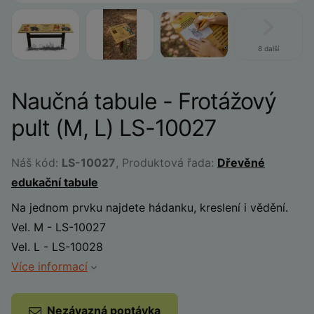
8 další
Naučná tabule - Frotážový
pult (M, L) LS-10027
Náš kód:
LS-10027
, Produktová řada:
Dřevěné
edukační tabule
Na jednom prvku najdete hádanku, kreslení i vědění.
Vel. M - LS-10027
Vel. L - LS-10028
Více informací
Nezávazná poptávka