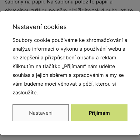
šablony na papír. Na šablonu položíte papír a
obyčejnou tužkou po něm přejíždite tak dlouho, až se
obrázek na papíře objeví. Součástí prvku je kotvící
Nastavení cookies
materiál k zabetonování (ocelová kotva L, spojovací
materiál, počet dle potřeb stojanu). Vyrobeno z
Soubory cookie používáme ke shromažďování a
masivního smrkového KVH hranolu a voděodolné
analýze informací o výkonu a používání webu a
překližky. Barvu nátěru konstrukce prvku si můžete
ke zlepšení a přizpůsobení obsahu a reklam.
zvolit dle vzorníku který na přání zasíláme v
Kliknutím na tlačítko „Přijímám“ nám udělíte
elektronické podobě. Autorem kreseb jsou čeští
souhlas s jejich sběrem a zpracováním a my se
ilustrátoři, obrázky jsou chráněny autorskými právy.
vám budeme moci věnovat s péčí, kterou si
Výrobek je zapsán v rejstříku chráněných
zasloužíte.
průmyslových vzorů EU. Prvky jsou vyrobeny z
ekologicky certifikovaného dřeva PEFC.
Nastavení
Přijímám