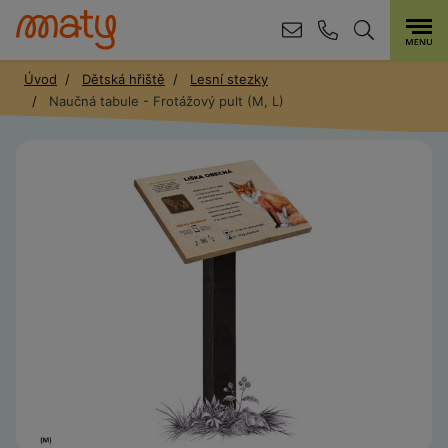
Úvod
Dětská hřiště
Lesní stezky
Naučná tabule - Frotážový pult (M, L)