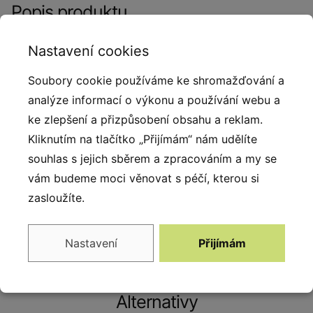
Popis produktu
3D herní prvky patří mezi oblíbené produkty vyráběné
Nastavení cookies
z kvalitního pryžového granulátu. Pro spojení SBR a
Soubory cookie používáme ke shromažďování a
EPDM granulátu bylo použito alifatické pojivo (
analýze informací o výkonu a používání webu a
polyuretanová pryskyřice ). Konstrukci prvku tvoří
ke zlepšení a přizpůsobení obsahu a reklam.
laminátový skelet, který je vysoce odolný a pevný. 3D
Kliknutím na tlačítko „Přijímám“ nám udělíte
prvky díky svému povrchu nekloužou, jsou stabilní a
souhlas s jejich sběrem a zpracováním a my se
bezpečné. Výhradně český výrobek si našel cestu k
vám budeme moci věnovat s péčí, kterou si
dětem díky přitažlivému konceptu a společně s
zasloužíte.
dalšími herními prvky tvoří set s vysokou přidanou
hodnotou.
Nastavení
Přijímám
Alternativy