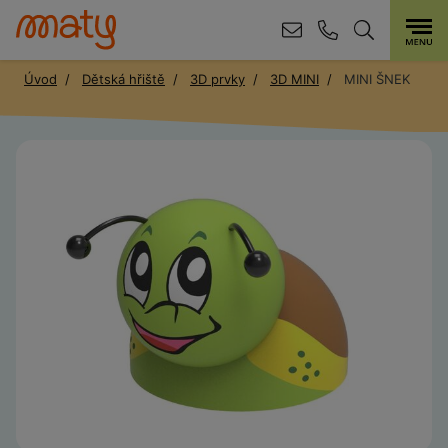
Úvod
Dětská hřiště
3D prvky
3D MINI
MINI ŠNEK