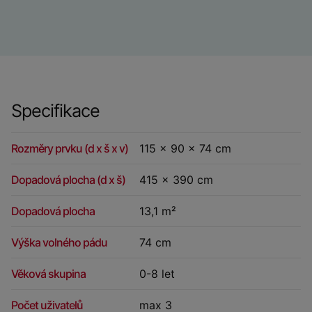
Specifikace
Rozměry prvku (d x š x v)
115 x 90 x 74 cm
Dopadová plocha (d x š)
415 x 390 cm
Dopadová plocha
13,1 m²
Výška volného pádu
74 cm
Věková skupina
0-8 let
Počet uživatelů
max 3