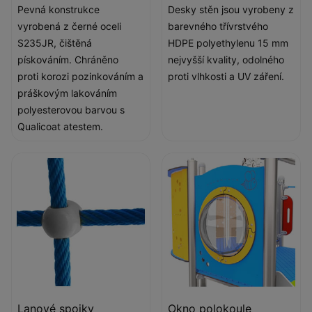
Pevná konstrukce
Desky stěn jsou vyrobeny z
vyrobená z černé oceli
barevného třívrstvého
S235JR, čištěná
HDPE polyethylenu 15 mm
pískováním. Chráněno
nejvyšší kvality, odolného
proti korozi pozinkováním a
proti vlhkosti a UV záření.
práškovým lakováním
polyesterovou barvou s
Qualicoat atestem.
Lanové spojky
Okno polokoule