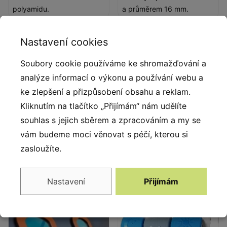
polyamidu.
a průměrem 16 mm.
Nastavení cookies
Soubory cookie používáme ke shromažďování a
analýze informací o výkonu a používání webu a
ke zlepšení a přizpůsobení obsahu a reklam.
Kliknutím na tlačítko „Přijímám“ nám udělíte
souhlas s jejich sběrem a zpracováním a my se
vám budeme moci věnovat s péčí, kterou si
Lanové koncovky
Lezecké chyty
zasloužíte.
Koncovky lana z odolné
Lezecké chyty ze
slitiny hliníku.
vstřikovaného polyamidu.
Nastavení
Přijímám