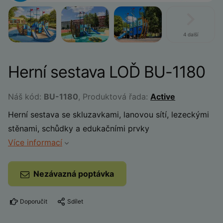
4 další
Herní sestava LOĎ BU-1180
Náš kód:
BU-1180
, Produktová řada:
Active
Herní sestava se skluzavkami, lanovou sítí, lezeckými
stěnami, schůdky a edukačními prvky
Více informací
Nezávazná poptávka
Doporučit
Sdílet