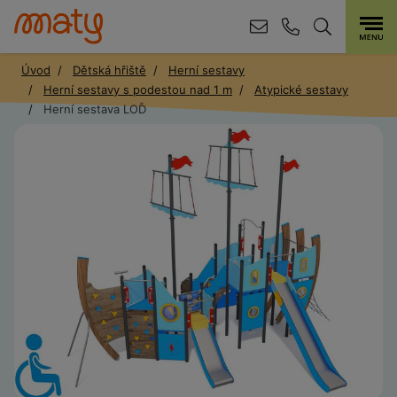
Úvod
Dětská hřiště
Herní sestavy
Herní sestavy s podestou nad 1 m
Atypické sestavy
Herní sestava LOĎ