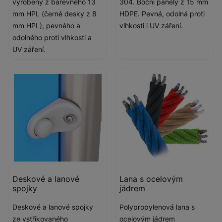
vyrobeny z barevného 13
304. Boční panely z 15 mm
mm HPL (černé desky z 8
HDPE. Pevná, odolná proti
mm HPL), pevného a
vlhkosti i UV záření.
odolného proti vlhkosti a
UV záření.
Deskové a lanové
Lana s ocelovým
spojky
jádrem
Deskové a lanové spojky
Polypropylenová lana s
ze vstřikovaného
ocelovým jádrem