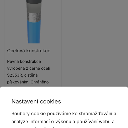
Ocelová konstrukce
Pevná konstrukce
vyrobená z černé oceli
S235JR, čištěná
pískováním. Chráněno
proti korozi pozinkováním a
práškovým lakováním
Nastavení cookies
polyesterovou barvou s
Qualicoat atestem.
Soubory cookie používáme ke shromažďování a
analýze informací o výkonu a používání webu a