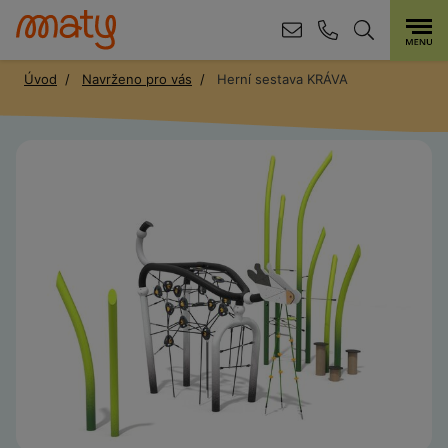
Úvod
Navrženo pro vás
Herní sestava KRÁVA