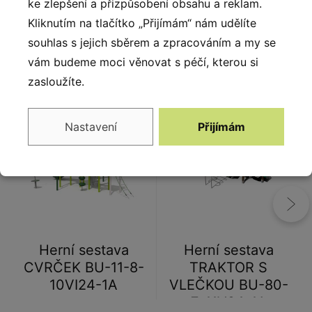
ke zlepšení a přizpůsobení obsahu a reklam.
Kliknutím na tlačítko „Přijímám“ nám udělíte
souhlas s jejich sběrem a zpracováním a my se
vám budeme moci věnovat s péčí, kterou si
Alternativy
zasloužíte.
Nastavení
Přijímám
Herní sestava
Herní sestava
CVRČEK BU-11-8-
TRAKTOR S
10VI24-1A
VLEČKOU BU-80-
7-11V24-1A