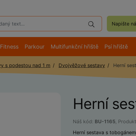
Napište n
Fitness
Parkour
Multifunkční hřiště
Psí hřiště
vy s podestou nad 1 m
Dvojvěžové sestavy
Herní ses
Herní se
Náš kód:
BU-1165
, Produk
Herní sestava s tobogánem