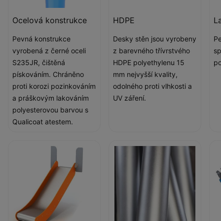
Ocelová konstrukce
HDPE
L
Pevná konstrukce
Desky stěn jsou vyrobeny
Pe
vyrobená z černé oceli
z barevného třívrstvého
sp
S235JR, čištěná
HDPE polyethylenu 15
po
pískováním. Chráněno
mm nejvyšší kvality,
proti korozi pozinkováním
odolného proti vlhkosti a
a práškovým lakováním
UV záření.
polyesterovou barvou s
Qualicoat atestem.