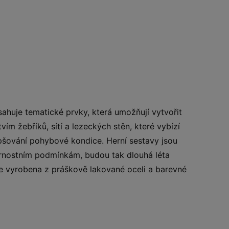
ahuje tematické prvky, která umožňují vytvořit
m žebříků, sítí a lezeckých stěn, které vybízí
epšování pohybové kondice. Herní sestavy jsou
ětrnostním podmínkám, budou tak dlouhá léta
e vyrobena z práškově lakované oceli a barevné