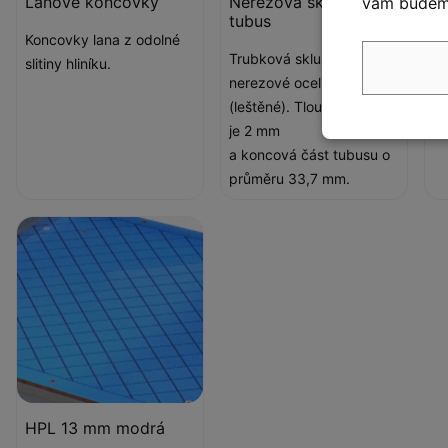
Lanové koncovky
Nerezová skluzavka
K
vám budeme
tubus
Koncovky lana z odolné
K
Trubková skluzavka z
slitiny hliníku.
E
nerezové oceli AISI 304
(leštěné). Tloušťka plechu
je 2 mm
a koncová část tubusu o
průměru 33,7 mm.
HPL 13 mm modrá