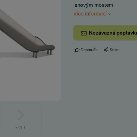
lanovým mostem
Více informací
Nezávazná poptávk
Doporučit
Sdílet
2 další