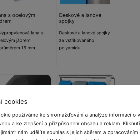
ana s ocelovým
Deskové a lanové
ádrem
spojky
lypropylenová lana s
Deskové a lanové spojky
elovým jádrem
ze vstřikovaného
 průměrem 16 mm.
polyamidu.
í cookies
okie používáme ke shromažďování a analýze informací o 
webu a ke zlepšení a přizpůsobení obsahu a reklam. Kliknut
řijímám“ nám udělíte souhlas s jejich sběrem a zpracováním