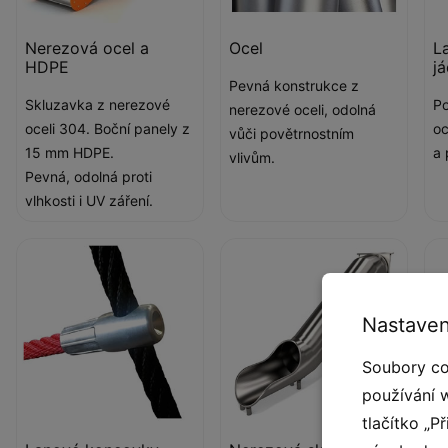
Nerezová ocel a
Ocel
L
HDPE
j
Pevná konstrukce z
Skluzavka z nerezové
Po
nerezové oceli, odolná
oceli 304. Boční panely z
oc
vůči povětrnostním
15 mm HDPE.
a
vlivům.
Pevná, odolná proti
vlhkosti i UV záření.
Nastaven
Soubory co
používání 
tlačítko „P