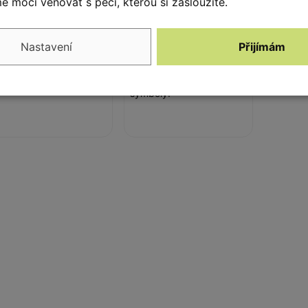
oncovka
Piškvorky
 moci věnovat s péčí, kterou si zasloužíte.
oncovka z měkké pryže
Hra piškvorky je
PDM.
vyrobena z polyethylenu.
Nastavení
Přijímám
Na jednotlivých
kamenech jsou různé
symboly.