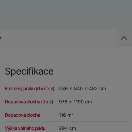
y
Specifikace
Rozměry prvku (d x š x v)
539 x 840 x 482 cm
Dopadová plocha (d x š)
975 x 1190 cm
Dopadová plocha
116 m²
Výška volného pádu
294 cm