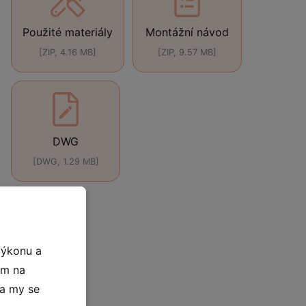
Použité materiály
Montážní návod
[ZIP, 4.16 MB]
[ZIP, 9.57 MB]
DWG
[DWG, 1.29 MB]
výkonu a
ím na
 a my se