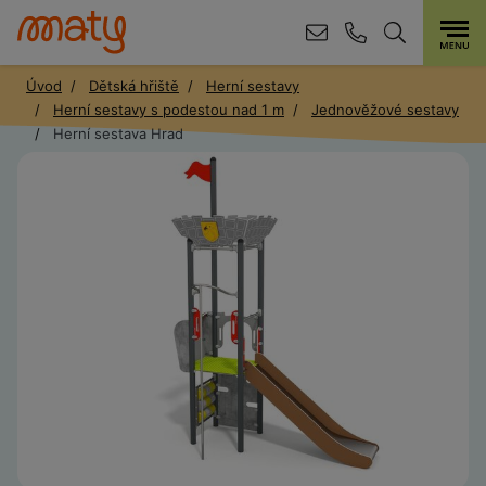
Úvod
Dětská hřiště
Herní sestavy
Herní sestavy s podestou nad 1 m
Jednověžové sestavy
Herní sestava Hrad