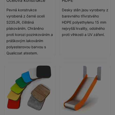
Ocelová konstrukce
HDPE
Pevná konstrukce
Desky stěn jsou vyrobeny z
vyrobená z černé oceli
barevného třívrstvého
S235JR, čištěná
HDPE polyethylenu 15 mm
pískováním. Chráněno
nejvyšší kvality, odolného
proti korozi pozinkováním a
proti vlhkosti a UV záření.
práškovým lakováním
polyesterovou barvou s
Qualicoat atestem.