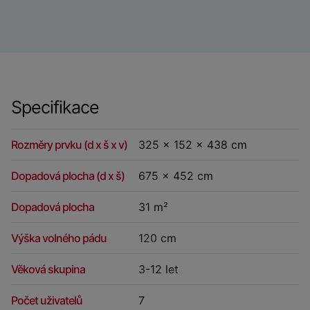
Specifikace
Rozměry prvku (d x š x v)
325 x 152 x 438 cm
Dopadová plocha (d x š)
675 x 452 cm
Dopadová plocha
31 m²
Výška volného pádu
120 cm
Věková skupina
3-12 let
Počet uživatelů
7