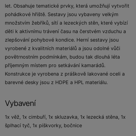
let. Obsahuje tematické prvky, která umožňují vytvořit
pohádkové hřiště. Sestavy jsou vybaveny velkým
množstvím žebříků, sítí a lezeckých stěn, které vybízí
děti k aktivnímu trávení času na čerstvém vzduchu a
zlepšování pohybové kondice. Herní sestavy jsou
vyrobené z kvalitních materiálů a jsou odolné vůči
povětrnostním podmínkám, budou tak dlouhá léta
příjemným místem pro setkávání kamarádů.
Konstrukce je vyrobena z práškově lakované oceli a
barevné desky jsou z HDPE a HPL materiálu.
Vybavení
1x věž, 1x cimbuří, 1x skluzavka, 1x lezecká stěna, 1x
šplhací tyč, 1x piškvorky, bočnice