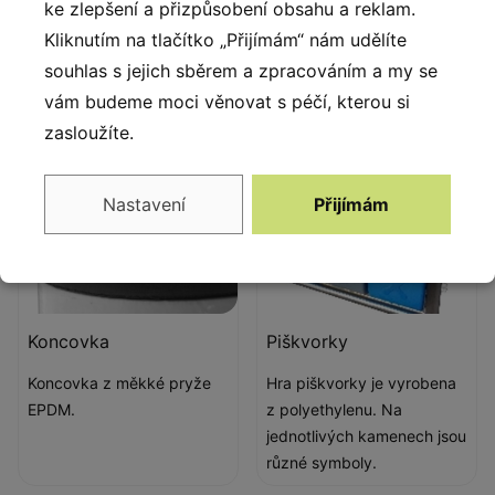
ke zlepšení a přizpůsobení obsahu a reklam.
proti UV záření s Qualicoat
Kliknutím na tlačítko „Přijímám“ nám udělíte
atestem.
souhlas s jejich sběrem a zpracováním a my se
vám budeme moci věnovat s péčí, kterou si
zasloužíte.
Nastavení
Přijímám
Koncovka
Piškvorky
Koncovka z měkké pryže
Hra piškvorky je vyrobena
EPDM.
z polyethylenu. Na
jednotlivých kamenech jsou
různé symboly.