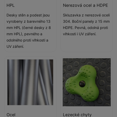
HPL
Nerezová ocel a HDPE
Desky stěn a podest jsou
Skluzavka z nerezové oceli
vyrobeny z barevného 13
304. Boční panely z 15 mm
mm HPL (černé desky z 8
HDPE. Pevná, odolná proti
mm HPL), pevného a
vlhkosti i UV záření.
odolného proti vlhkosti a
UV záření.
Ocel
Lezecké chyty