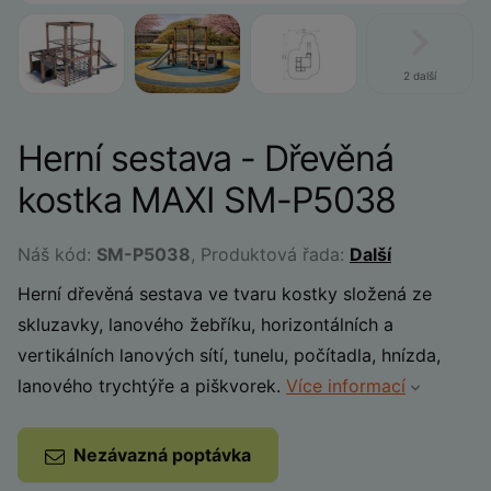
2 další
Herní sestava - Dřevěná
kostka MAXI SM-P5038
Náš kód:
SM-P5038
, Produktová řada:
Další
Herní dřevěná sestava ve tvaru kostky složená ze
skluzavky, lanového žebříku, horizontálních a
vertikálních lanových sítí, tunelu, počítadla, hnízda,
lanového trychtýře a piškvorek.
Více informací
Nezávazná poptávka