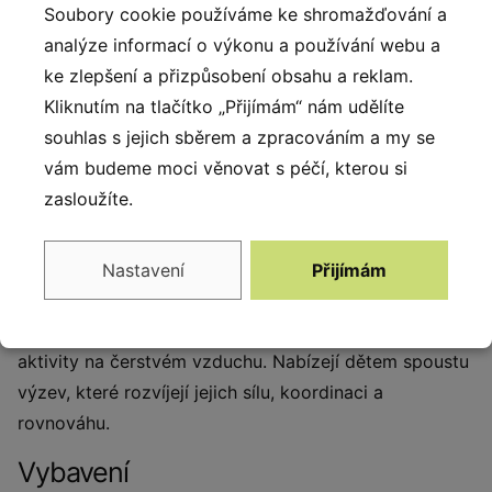
Soubory cookie používáme ke shromažďování a
analýze informací o výkonu a používání webu a
Skluzavka
ke zlepšení a přizpůsobení obsahu a reklam.
Kliknutím na tlačítko „Přijímám“ nám udělíte
Skluzavka z nerezové
oceli.
souhlas s jejich sběrem a zpracováním a my se
vám budeme moci věnovat s péčí, kterou si
zasloužíte.
Popis produktu
Povzbuzujte děti k aktivní hře a zdravým návykům již
Nastavení
Přijímám
od nejútlejšího věku! Naše dřevěné herní sestavy byly
navrženy pro malé objevitele, kteří milují pohyb a
aktivity na čerstvém vzduchu. Nabízejí dětem spoustu
výzev, které rozvíjejí jejich sílu, koordinaci a
rovnováhu.
Vybavení