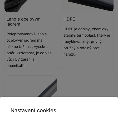
Lano s ocelovým
HDPE
jádrem
HDPE je odolný, chemicky
Polypropylenové lano s
stabilní termoplast, který je
ocelovým jádrem má
recyklovatelný, pevný,
nízkou tažnost, vysokou
pružný a odolný proti
oděruvzdornost, je odolné
nárazu.
vůči UV záření a
chemikáliím.
Nastavení cookies