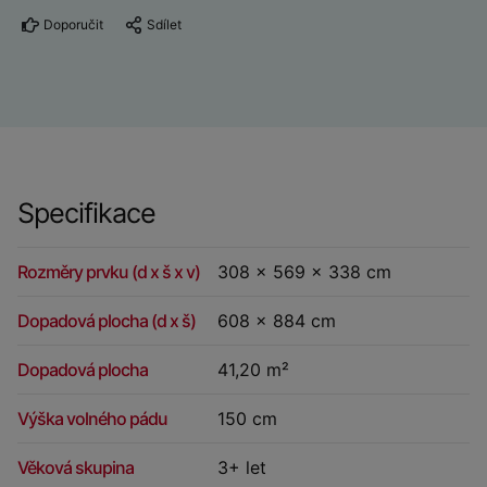
Doporučit
Sdílet
Specifikace
Rozměry prvku (d x š x v)
308 x 569 x 338 cm
Dopadová plocha (d x š)
608 x 884 cm
Dopadová plocha
41,20 m²
Výška volného pádu
150 cm
Věková skupina
3+ let