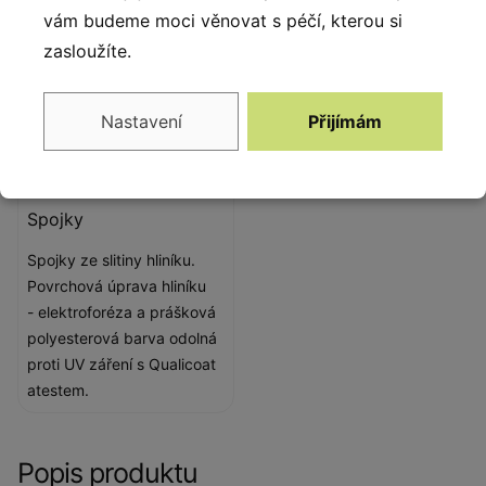
vám budeme moci věnovat s péčí, kterou si
zasloužíte.
Nastavení
Přijímám
Spojky
Spojky ze slitiny hliníku.
Povrchová úprava hliníku
- elektroforéza a prášková
polyesterová barva odolná
proti UV záření s Qualicoat
atestem.
Popis produktu