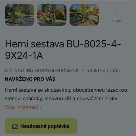
3 další
Herní sestava BU-8025-4-
9X24-1A
Náš kód:
BU-8025-4-9X24-1A
, Produktová řada:
NAVRŽENO PRO VÁS
Herní sestava se skluzavkou, oboustrannou lezeckou
stěnou, schůdky, lanovou sítí a edukačními prvky
Více informací
Nezávazná poptávka