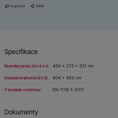
Doporučit
Sdílet
Specifikace
Rozměry prvku (d x š x v)
454 x 273 x 321 cm
Dopadová plocha (d x š)
804 x 583 cm
V souladu s normou:
EN 1176-1: 2017
Dokumenty