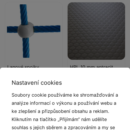
Lanové spojky
HPL 10 mm antracit
Pevné a estetické lanové
Protiskluzová antracitová
Nastavení cookies
spojky ze vstřikovaného
10 mm deska platformy z
polyamidu.
HPL s velmi vysokou
Soubory cookie používáme ke shromažďování a
odolností proti
analýze informací o výkonu a používání webu a
povětrnostním podmínkám
ke zlepšení a přizpůsobení obsahu a reklam.
a opotřebení.
Kliknutím na tlačítko „Přijímám“ nám udělíte
souhlas s jejich sběrem a zpracováním a my se