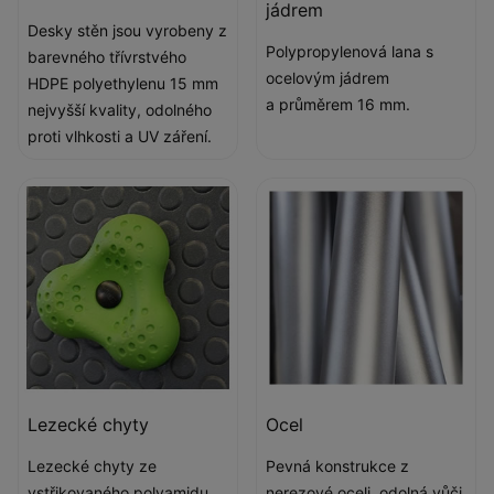
jádrem
Desky stěn jsou vyrobeny z
Polypropylenová lana s
barevného třívrstvého
ocelovým jádrem
HDPE polyethylenu 15 mm
a průměrem 16 mm.
nejvyšší kvality, odolného
proti vlhkosti a UV záření.
Lezecké chyty
Ocel
Lezecké chyty ze
Pevná konstrukce z
vstřikovaného polyamidu.
nerezové oceli, odolná vůči