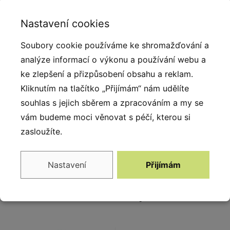
3D herní prvky patří mezi oblíbené produkty vyráběné
z kvalitního pryžového granulátu. Pro spojení SBR a
Nastavení cookies
EPDM granulátu bylo použito alifatické pojivo (
Soubory cookie používáme ke shromažďování a
polyuretanová pryskyřice ). Konstrukci prvku tvoří
analýze informací o výkonu a používání webu a
laminátový skelet, který je vysoce odolný a pevný. 3D
ke zlepšení a přizpůsobení obsahu a reklam.
prvky díky svému povrchu nekloužou, jsou stabilní a
Kliknutím na tlačítko „Přijímám“ nám udělíte
bezpečné. Výhradně český výrobek si našel cestu k
souhlas s jejich sběrem a zpracováním a my se
dětem díky přitažlivému konceptu a společně s
vám budeme moci věnovat s péčí, kterou si
dalšími herními prvky tvoří set s vysokou přidanou
zasloužíte.
hodnotou.
Nastavení
Přijímám
Alternativy