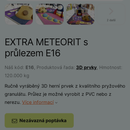
2 další
EXTRA METEORIT s
průlezem E16
Náš kód:
E16
, Produktová řada:
3D prvky
, Hmotnost:
120.000 kg
Ručně vyráběný 3D herní prvek z kvalitního pryžového
granulátu. Průlez je možné vyrobit z PVC nebo z
nerezu.
Více informací
Nezávazná poptávka