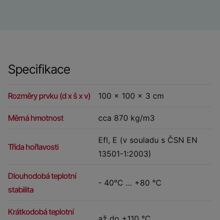
Specifikace
Rozměry prvku (d x š x v)
100 x 100 x 3 cm
Měrná hmotnost
cca 870 kg/m3
Efl, E (v souladu s ČSN EN
Třída hořlavosti
13501-1:2003)
Dlouhodobá teplotní
- 40°C … +80 °C
stabilita
Krátkodobá teplotní
až do +110 °C