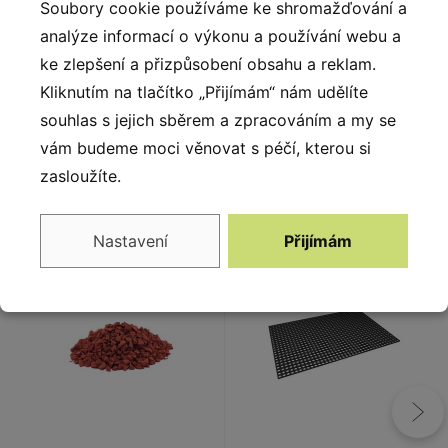
Soubory cookie používáme ke shromažďování a
na lidské zdraví ani na životní prostředí. Díky použití
analýze informací o výkonu a používání webu a
těchto materiálů je dlouhodobě teplotně stabilní a to v
ke zlepšení a přizpůsobení obsahu a reklam.
rozmezí od - 40°C do +80°C. Použitý materiál je
Kliknutím na tlačítko „Přijímám“ nám udělíte
100% recyklovatelný.
souhlas s jejich sběrem a zpracováním a my se
vám budeme moci věnovat s péčí, kterou si
zasloužíte.
Alternativy
Nastavení
Přijímám