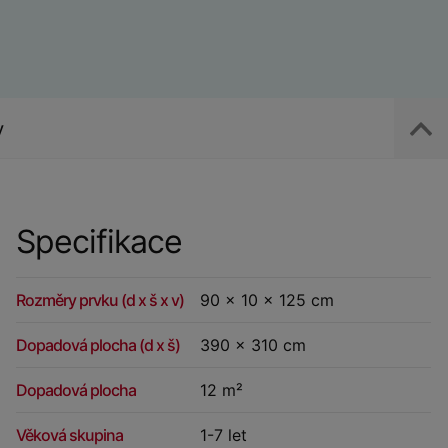
y
Specifikace
Rozměry prvku (d x š x v)
90 x 10 x 125 cm
Dopadová plocha (d x š)
390 x 310 cm
Dopadová plocha
12 m²
Věková skupina
1-7 let