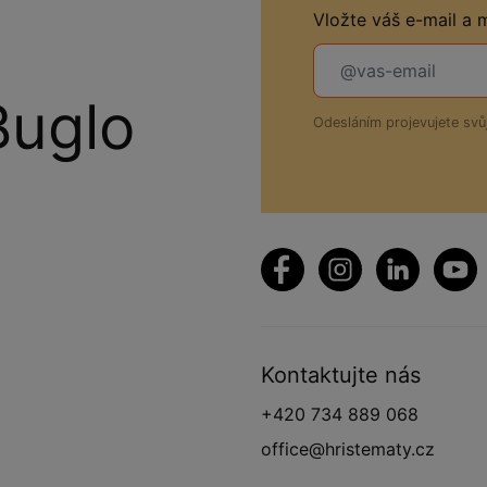
Vložte váš e-mail a
Buglo
Odesláním projevujete sv
Kontaktujte nás
+420 734 889 068
office@hristematy.cz