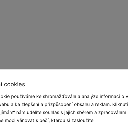
í cookies
anou opuštěné. Tyto prvky se stanou nejlepším
okie používáme ke shromažďování a analýze informací o 
ě v parku, ve školce či škole, u rekreačního
webu a ke zlepšení a přizpůsobení obsahu a reklam. Kliknut
obena z nerezové oceli, která je odolná vůči
řijímám“ nám udělíte souhlas s jejich sběrem a zpracováním
třívrstvého HDPE polyethylenu nejvyšší kvality,
 moci věnovat s péčí, kterou si zasloužíte.