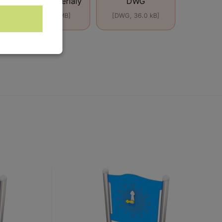
Použité materiály
DWG
[ZIP, 4.24 MB]
[DWG, 36.0 kB]