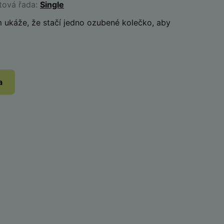
tová řada:
Single
 ukáže, že stačí jedno ozubené kolečko, aby
a