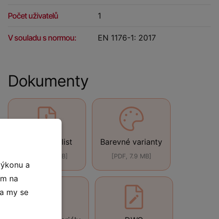
Počet uživatelů
1
V souladu s normou:
EN 1176-1: 2017
Dokumenty
Technický list
Barevné varianty
[PDF, 440 kB]
[PDF, 7.9 MB]
výkonu a
ím na
 a my se