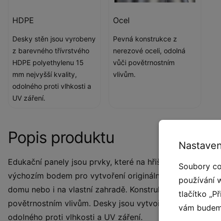
HDPE
Ocel
Desky stěn jsou vyrobeny
Pevná konstrukce z
z barevného třívrstvého
nerezové oceli, odolná
HDPE polyethylenu 15
vůči povětrnostním
mm nejvyšší kvality,
vlivům.
odolného proti vlhkosti a
UV záření.
Popis produktu
Nastaven
Edukační panely jsou prvky, které na hřišti nikdy nezůst
Soubory co
výchozím bodem pro vytvoření originálního dětského hřišt
používání 
domu nebo i na vlastní zahradě. Konstrukce panelu je vyr
tlačítko „P
povětrnostním vlivům. Desky jsou vytvořeny z barevného 
vám budeme
odolného proti vlhkosti a UV záření.