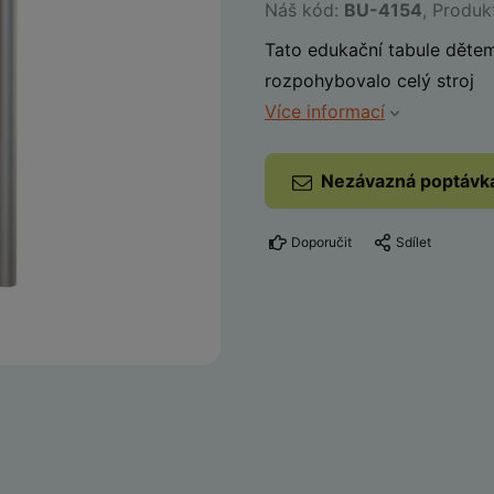
Náš kód:
BU-4154
, Produk
Tato edukační tabule dětem
rozpohybovalo celý stroj
Více informací
Nezávazná poptávk
Doporučit
Sdílet