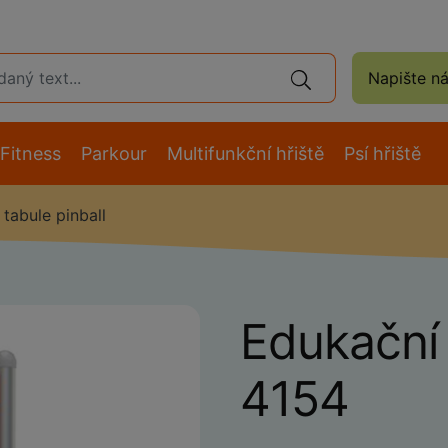
Napište n
Fitness
Parkour
Multifunkční hřiště
Psí hřiště
tabule pinball
Edukační 
4154