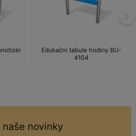
notizér
Edukační tabule hodiny BU-
4104
 naše novinky