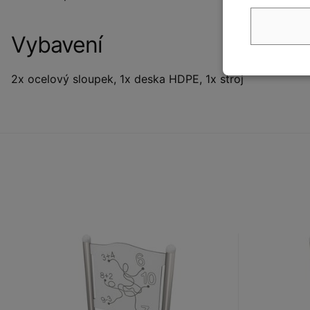
Vybavení
2x ocelový sloupek, 1x deska HDPE, 1x stroj