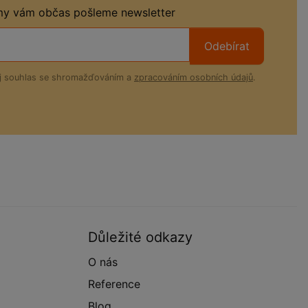
 my vám občas pošleme newsletter
Odebírat
ůj souhlas se shromažďováním a
zpracováním osobních údajů
.
Důležité odkazy
O nás
Reference
Blog