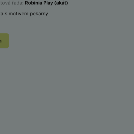
ktová řada:
Robinia Play (akát)
a s motivem pekárny
a