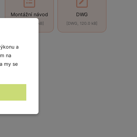
Montážní návod
DWG
[PDF, 270.0 kB]
[DWG, 120.0 kB]
výkonu a
ím na
 a my se