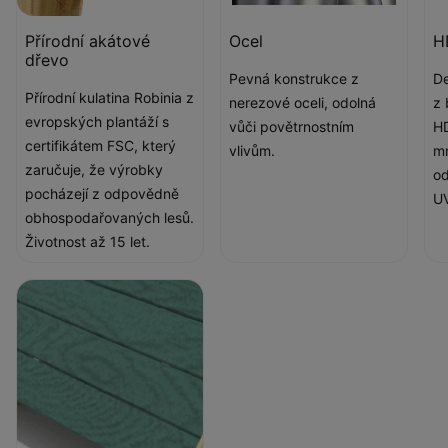
Přírodní akátové
Ocel
H
dřevo
Pevná konstrukce z
De
Přírodní kulatina Robinia z
nerezové oceli, odolná
z 
evropských plantáží s
vůči povětrnostním
HD
certifikátem FSC, který
vlivům.
mm
zaručuje, že výrobky
od
pocházejí z odpovědně
UV
obhospodařovaných lesů.
Životnost až 15 let.