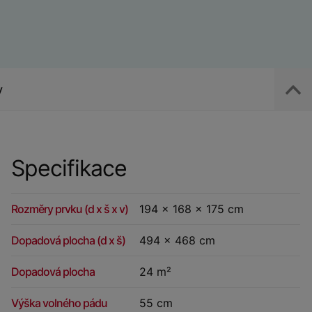
y
Specifikace
Rozměry prvku (d x š x v)
194 x 168 x 175 cm
Dopadová plocha (d x š)
494 x 468 cm
Dopadová plocha
24 m²
Výška volného pádu
55 cm