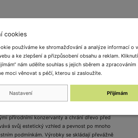
í cookies
okie používáme ke shromažďování a analýze informací o 
webu a ke zlepšení a přizpůsobení obsahu a reklam. Kliknut
řijímám“ nám udělíte souhlas s jejich sběrem a zpracováním
 moci věnovat s péčí, kterou si zasloužíte.
Nastavení
Přijímám
 a přirozeným vzhledem. Zařízení jsou vyrobena
ojů a plantáží připravených k tomuto účelu.
ými přírodními konzervanty a chrání dřevo před
ovává svůj estetický vzhled a pevnost po mnoho
nostním podmínkám. Výrobky se skládají převážně