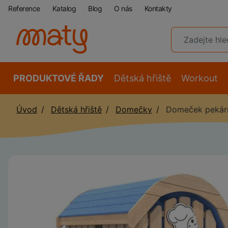
Reference
Katalog
Blog
O nás
Kontakty
PRODUKTOVÉ ŘADY
Dětská hřiště
Workout
Úvod
Dětská hřiště
Domečky
Domeček pekárn