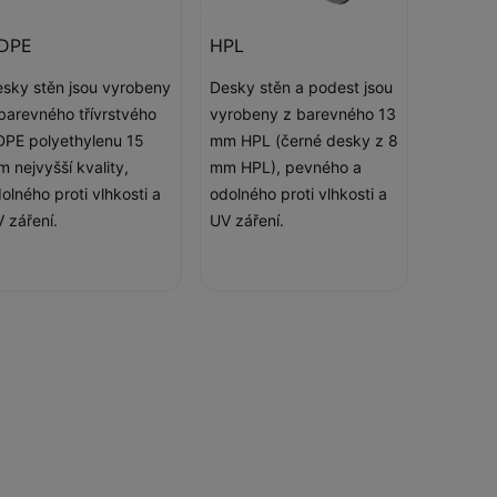
DPE
HPL
sky stěn jsou vyrobeny
Desky stěn a podest jsou
barevného třívrstvého
vyrobeny z barevného 13
PE polyethylenu 15
mm HPL (černé desky z 8
 nejvyšší kvality,
mm HPL), pevného a
olného proti vlhkosti a
odolného proti vlhkosti a
 záření.
UV záření.