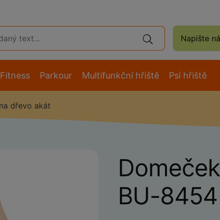
Napište n
Fitness
Parkour
Multifunkční hřiště
Psí hřiště
a dřevo akát
Domeček 
BU-8454