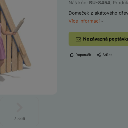
Náš kód:
BU-8454
, Produ
Domeček z akátového dřev
Více informací
Nezávazná poptávk
Doporučit
Sdílet
3 další