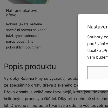
Natírané akátové
dřevo
Robinia (akát) natřená
Nastaven
speciální barvou na vodní
bázi, rychleschnoucí,
Soubory co
paropropustná, s
používání 
pololesklým povrchem.
tlačítko „P
vám budeme
Popis produktu
Výrobky Robinia Play se vyznačují poutavým, elegantním
ze speciálního druhu dřeva získaného z ekologických zdr
Dřevo obsahuje velké množství olejů, které jsou dokonal
hnilobnými procesy a škůdci. Díky této ochraně si zach
let. Dřevo je mimořádně trvanlivé a odolné vůči povětr