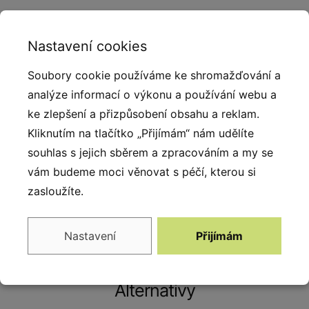
Popis produktu
Nastavení cookies
3D herní prvky patří mezi oblíbené produkty vyráběné
Soubory cookie používáme ke shromažďování a
z kvalitního pryžového granulátu. Pro spojení EPDM
analýze informací o výkonu a používání webu a
granulátu bylo použito alifatické pojivo (
ke zlepšení a přizpůsobení obsahu a reklam.
polyuretanová pryskyřice ). 3D prvky díky svému
Kliknutím na tlačítko „Přijímám“ nám udělíte
povrchu nekloužou, jsou stabilní a bezpečné.
souhlas s jejich sběrem a zpracováním a my se
Výhradně český výrobek si našel cestu k dětem díky
vám budeme moci věnovat s péčí, kterou si
přitažlivému konceptu a společně s dalšími herními
zasloužíte.
prvky tvoří set s vysokou přidanou hodnotou.
Nastavení
Přijímám
Alternativy