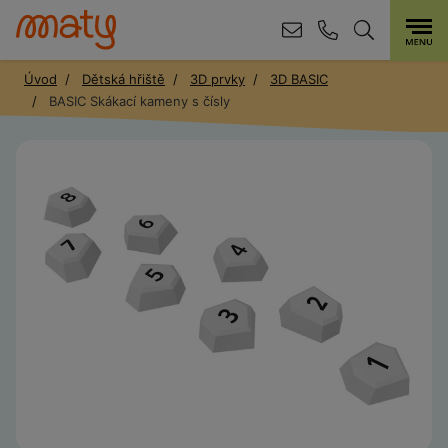
Úvod
Dětská hřiště
3D prvky
3D BASIC
BASIC Skákací kameny s čísly