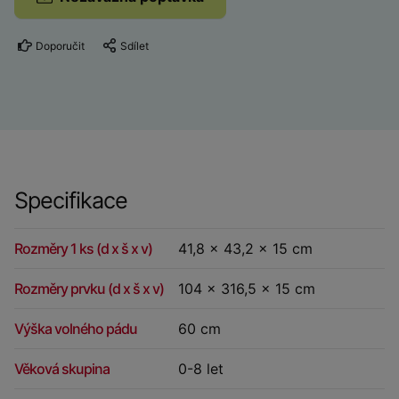
Doporučit
Sdílet
Specifikace
Rozměry 1 ks (d x š x v)
41,8 x 43,2 x 15 cm
Rozměry prvku (d x š x v)
104 x 316,5 x 15 cm
Výška volného pádu
60 cm
Věková skupina
0-8 let