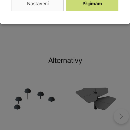
Nastavení
Přijímám
Vybavení
6x šikmý nášlap
Alternativy