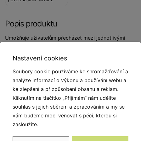
Popis produktu
Umožňuje uživatelům přecházet mezi jednotlivými
body, skákat, přenášet váhu a trénovat
rovnováhu. Zvyšuje výdrž a koordinaci díky práci s
Nastavení cookies
vlastní vahou při rychlých nebo kontrolovaných
Soubory cookie používáme ke shromažďování a
pohybech. Balanční nášlapy jsou určené pro outdoor
analýze informací o výkonu a používání webu a
workout parky, sportovní areály a dětská hřiště jako
ke zlepšení a přizpůsobení obsahu a reklam.
součást větších překážkových nebo funkčních
Kliknutím na tlačítko „Přijímám“ nám udělíte
tréninkových sestav.
Vyrobeno z materiálů odolných
souhlas s jejich sběrem a zpracováním a my se
vůči povětrnostním vlivům s minimální údržbou.
Prvek
vám budeme moci věnovat s péčí, kterou si
je navržen tak, aby splňoval normy pro venkovní hřiště
zasloužíte.
a workouty.