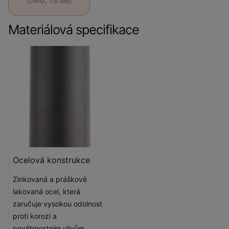
[DWG, 1.8 MB]
Materiálová specifikace
Ocelová konstrukce
Zinkovaná a práškově
lakovaná ocel, která
zaručuje vysokou odolnost
proti korozi a
povětrnostním vlivům.