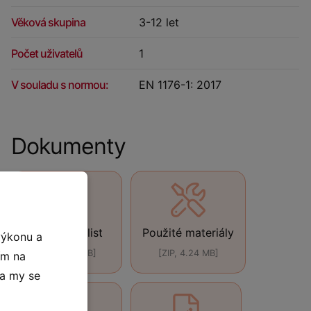
Věková skupina
3-12 let
Počet uživatelů
1
V souladu s normou:
EN 1176-1: 2017
Dokumenty
Technický list
Použité materiály
výkonu a
[PDF, 440 kB]
[ZIP, 4.24 MB]
ím na
 a my se