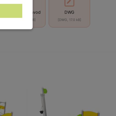
Montážní návod
DWG
[ZIP, 99.0 kB]
[DWG, 17.0 kB]