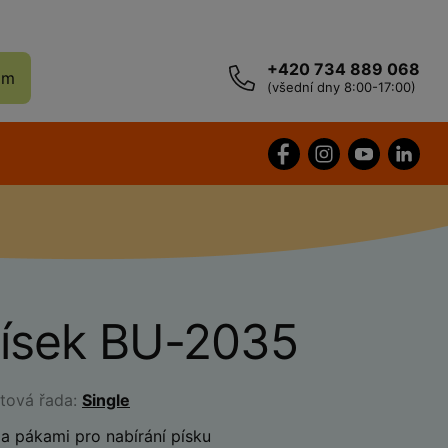
+420 734 889 068
ám
(všední dny 8:00-17:00)
písek BU-2035
ktová řada:
Single
a pákami pro nabírání písku