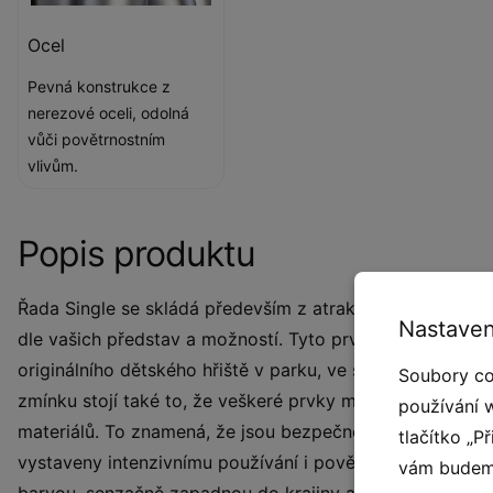
Ocel
Pevná konstrukce z
nerezové oceli, odolná
vůči povětrnostním
vlivům.
Popis produktu
Řada Single se skládá především z atraktivních a různoro
Nastaven
dle vašich představ a možností. Tyto prvky se stanou n
originálního dětského hřiště v parku, ve školce či škole,
Soubory co
zmínku stojí také to, že veškeré prvky mají potřebné cert
používání 
materiálů. To znamená, že jsou bezpečné a dlouho si zac
tlačítko „P
vystaveny intenzivnímu používání i povětrnostním vliv
vám budeme
barvou, senzačně zapadnou do krajiny a budou tak děti v