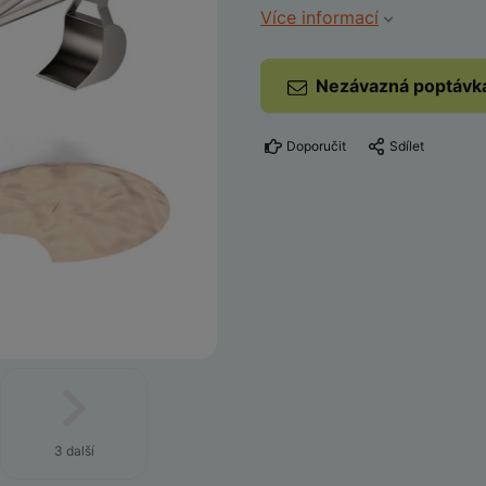
Více informací
Nezávazná poptávk
Doporučit
Sdílet
3 další