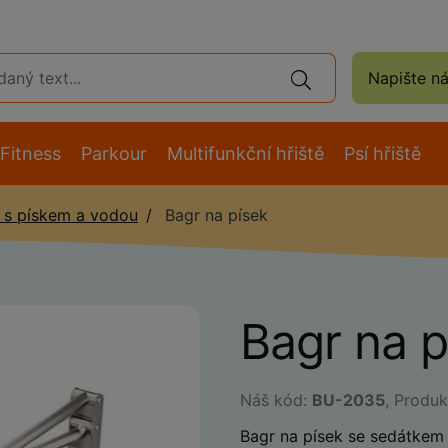
Napište n
Fitness
Parkour
Multifunkční hřiště
Psí hřiště
 s pískem a vodou
Bagr na písek
Bagr na 
Náš kód:
BU-2035
, Produ
Bagr na písek se sedátkem 