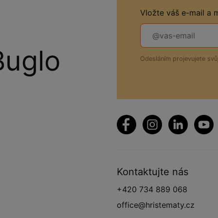
Vložte váš e-mail a
Buglo
Odesláním projevujete sv
Kontaktujte nás
+420 734 889 068
office@hristematy.cz