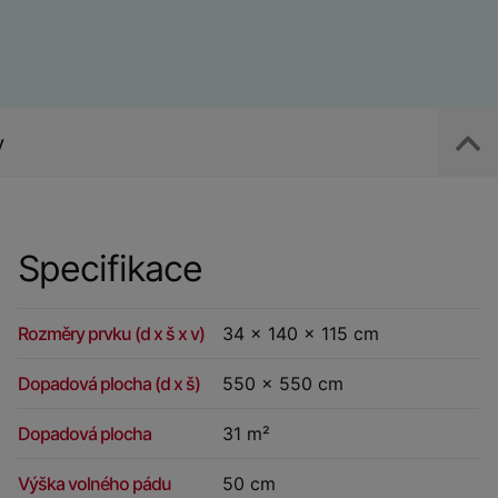
y
Specifikace
Rozměry prvku (d x š x v)
34 x 140 x 115 cm
Dopadová plocha (d x š)
550 x 550 cm
Dopadová plocha
31 m²
Výška volného pádu
50 cm