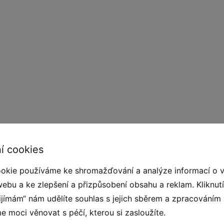
dých prvků, které umožňují vyplnit dětské hřiště
í cookies
ejlepším výchozím bodem pro vytvoření
 u rekreačního domu nebo i na vlastní zahradě. Za
okie používáme ke shromažďování a analýze informací o 
ifikáty a jsou vyrobeny z nejkvalitnějších
webu a ke zlepšení a přizpůsobení obsahu a reklam. Kliknut
hovají svůj skvělý vzhled, i když budou
řijímám“ nám udělíte souhlas s jejich sběrem a zpracováním
ům. Prvky vás zaujmou svým tvarem, motivem a
 moci věnovat s péčí, kterou si zasloužíte.
ybízet ke hře.