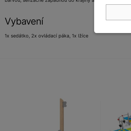
Vybavení
1x sedátko, 2x ovládací páka, 1x lžíce