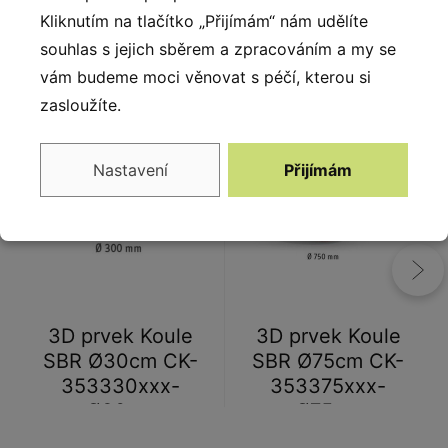
Kliknutím na tlačítko „Přijímám“ nám udělíte
souhlas s jejich sběrem a zpracováním a my se
Alternativy
vám budeme moci věnovat s péčí, kterou si
zasloužíte.
Nastavení
Přijímám
3D prvek Koule
3D prvek Koule
SBR Ø30cm CK-
SBR Ø75cm CK-
353330xxx-
353375xxx-
Ø30cm
Ø75cm